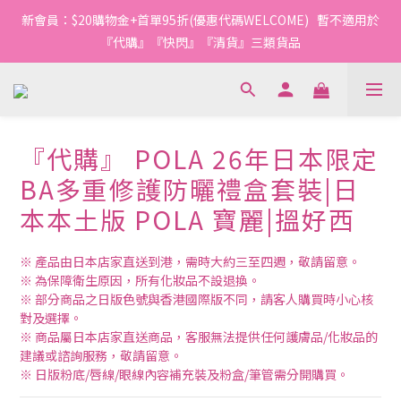
1
1
1
1
4
9
2
4
4
4
4
7
5
4
7
0
5
0
0
:
0
0
:
3
8
:
1
新會員：$20購物金+首單95折(優惠代碼WELCOME)   暫不適用於
3
3
3
3
6
4
今轉截單
3
6
Days
Hours
Minutes
Seconds
4
9
2
7
0
2
2
2
2
5
3
『代購』『快閃』『清貨』三類貨品
2
5
3
8
1
6
1
1
1
1
4
9
2
1
4
2
7
0
5
0
0
:
0
0
:
3
8
:
1
今轉截單
0
3
1
6
4
Days
Hours
Minutes
Seconds
2
7
0
2
0
5
3
1
6
1
4
2
0
5
0
『代購』 POLA 26年日本限定
3
1
4
2
0
3
BA多重修護防曬禮盒套裝|日
1
2
本本土版 POLA 寶麗|搵好西
0
1
0
※ 產品由日本店家直送到港，需時大約三至四週，敬請留意。
※ 為保障衛生原因，所有化妝品不設退換。
※ 部分商品之日版色號與香港國際版不同，請客人購買時小心核
對及選擇。
※ 商品屬日本店家直送商品，客服無法提供任何護膚品/化妝品的
建議或諮詢服務，敬請留意。 
※ 日版粉底/唇線/眼線內容補充裝及粉盒/筆管需分開購買。