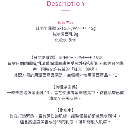
Description
套裝內容
日間防曬霜 SPF50+/PA++++ 45g
抗糖潔面乳 9g
化妝水 8ml
【日間防曬霜
】
SPF50+・PA++++ 45克
這款日間防曬霜/乳液能保護肌膚免受紫外線和近紅外線等日間傷
害，同時允許有益的「紅光」滲透。
其配方易於用潔面產品清洗，無需額外使用潔面產品。 *1
【
抗糖潔面乳
】
一款美容泡沫潔面乳 *3 ，旨在使肌膚緊緻透亮*2，彷彿肌膚已被
清潔至完美狀態。
【化妝水】
旨在打造緊緻、富有彈性的肌膚，讓整個臉部都感覺水潤*4 。
蘊含高濃度美容成分*5的乳液 ，可瞬間融入肌膚。