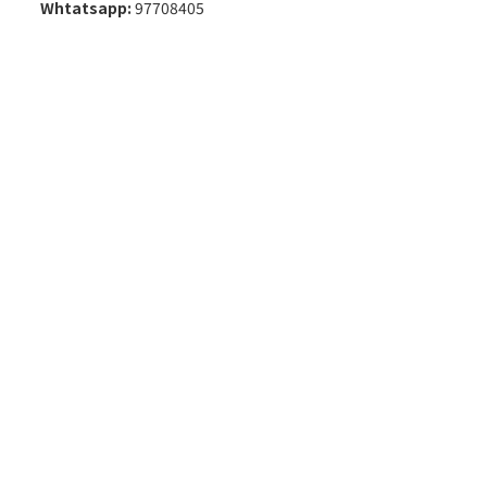
Whtatsapp:
97708405
BUY NOW
條款及細則
| 2018 © 揾好西
Powered by
SHOPLINE Payments