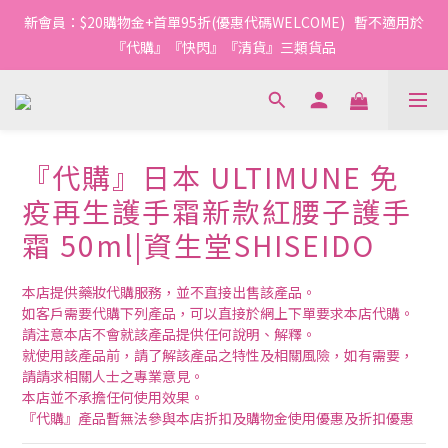
1
1
1
9
5
5
4
1
4
4
4
8
8
7
4
5
1
1
0
0
0
:
0
8
:
4
4
:
3
0
新會員：$20購物金+首單95折(優惠代碼WELCOME)   暫不適用於
3
3
3
7
7
6
3
今轉截單
Days
Hours
Minutes
Seconds
4
0
0
7
3
3
2
2
2
2
6
6
5
2
『代購』『快閃』『清貨』三類貨品
3
6
2
2
1
1
1
1
9
5
5
4
1
2
5
1
1
0
0
0
:
0
8
:
4
4
:
3
0
今轉截單
1
4
0
0
Days
Hours
Minutes
Seconds
7
3
3
2
0
3
6
2
2
1
2
5
1
1
0
『代購』日本 ULTIMUNE 免
1
4
0
0
0
3
疫再生護手霜新款紅腰子護手
2
霜 50ml|資生堂SHISEIDO
1
0
本店提供藥妝代購服務，並不直接出售該產品。
如客戶需要代購下列產品，可以直接於網上下單要求本店代購。
請注意本店不會就該產品提供任何說明、解釋。
就使用該產品前，請了解該產品之特性及相關風險，如有需要，
請請求相關人士之專業意見。
本店並不承擔任何使用效果。
『代購』產品暫無法參與本店折扣及購物金使用優惠及折扣優惠