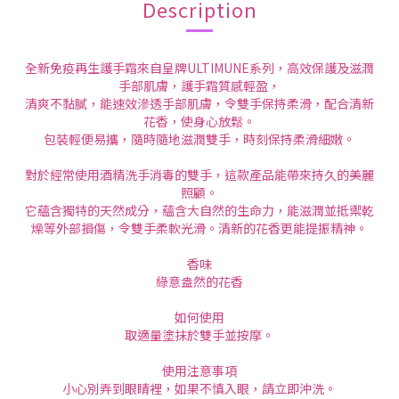
Description
全新免疫再生護手霜來自皇牌ULTIMUNE系列，高效保護及滋潤
手部肌膚，護手霜質感輕盈，
清爽不黏膩，能速效滲透手部肌膚，令雙手保持柔滑，配合清新
花香，使身心放鬆。
包裝輕便易攜，隨時隨地滋潤雙手，時刻保持柔滑細嫩。
對於經常使用酒精洗手消毒的雙手，這款產品能帶來持久的美麗
照顧。
它蘊含獨特的天然成分，蘊含大自然的生命力，能滋潤並抵禦乾
燥等外部損傷，令雙手柔軟光滑。清新的花香更能提振精神。
香味
綠意盎然的花香
如何使用
取適量塗抹於雙手並按摩。
使用注意事項
小心別弄到眼睛裡，如果不慎入眼，請立即沖洗。