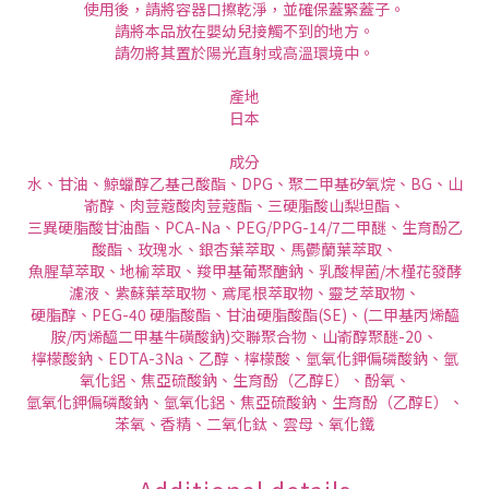
使用後，請將容器口擦乾淨，並確保蓋緊蓋子。
請將本品放在嬰幼兒接觸不到的地方。
請勿將其置於陽光直射或高溫環境中。
產地
日本
成分
水、甘油、鯨蠟醇乙基己酸酯、DPG、聚二甲基矽氧烷、BG、山
嵛醇、肉荳蔻酸肉荳蔻酯、三硬脂酸山梨坦酯、
三異硬脂酸甘油酯、PCA-Na、PEG/PPG-14/7二甲醚、生育酚乙
酸酯、玫瑰水、銀杏葉萃取、馬鬱蘭葉萃取、
魚腥草萃取、地榆萃取、羧甲基葡聚醣鈉、乳酸桿菌/木槿花發酵
濾液、紫蘇葉萃取物、鳶尾根萃取物、靈芝萃取物、
硬脂醇、PEG-40 硬脂酸酯、甘油硬脂酸酯(SE)、(二甲基丙烯醯
胺/丙烯醯二甲基牛磺酸鈉)交聯聚合物、山嵛醇聚醚-20、
檸檬酸鈉、EDTA-3Na、乙醇、檸檬酸、氫氧化鉀偏磷酸鈉、氫
氧化鋁、焦亞硫酸鈉、生育酚（乙醇E）、酚氧、
氫氧化鉀偏磷酸鈉、氫氧化鋁、焦亞硫酸鈉、生育酚（乙醇E）、
苯氧、香精、二氧化鈦、雲母、氧化鐵