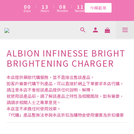
1
1
1
1
2
2
4
4
1
1
9
9
2
2
2
2
7
7
8
7
8
8
0
0
0
0
:
:
1
1
3
3
:
:
0
0
8
8
:
:
1
1
1
1
今轉截單
今轉截單
6
6
7
9
6
7
7
Days
Days
Hours
Hours
Minutes
Minutes
Seconds
Seconds
0
0
2
2
7
7
0
0
0
0
5
5
6
8
5
6
6
1
1
6
6
4
4
5
7
4
5
5
0
0
5
5
新會員：$20購物金+首單95折(優惠代碼WELCOME)   暫不適用於
3
3
4
6
3
4
4
4
4
2
2
3
5
2
3
3
『代購』『快閃』『清貨』三類貨品
3
3
1
1
2
4
1
9
2
2
2
2
0
0
:
1
3
:
0
8
:
1
1
今轉截單
ALBION INFINESSE BRIGHT
1
1
Days
Hours
Minutes
Seconds
0
2
7
0
0
0
0
BRIGHTENING CHARGER
1
6
0
5
4
本店提供藥妝代購服務，並不直接出售該產品。
3
如客戶需要代購下列產品，可以直接於網上下單要求本店代購。
2
請注意本店不會就該產品提供任何說明、解釋。
1
就使用該產品前，請了解該產品之特性及相關風險，如有需要，
0
請請求相關人士之專業意見。
本店並不承擔任何使用效果。
『代購』產品暫無法參與本店折扣及購物金使用優惠及折扣優惠