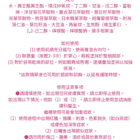
水、異壬酸異壬酯、環戊矽氧烷、丁二醇、甘油、戊二醇、富勒
烯、洋甘菊花萃取物、薰衣草花萃取物、薏苡籽萃取物、
茶葉萃取物、熊笹葉萃取、日本楓葉萃取、胡蘿蔔根萃取、刺海
藻仁油、葵花籽油、大豆油、角鯊烷、生育酚（維生素E）、
1,2-己二醇、檸檬酸、檸檬酸鈉、佛手柑果油
如何使用
(1) 使用前請充分搖勻，使兩層混合均勻。
(2) 取適量（按壓2-3次）於掌心，輕輕塗抹於整個臉部。
(3) 對於容易乾燥的部位，例如眼周或唇週，建議疊加塗抹以加強
保濕。
*這款精華液也可用於頸部和前胸，以延長護理時間。
使用注意事項
●請謹慎使用，如出現任何皮膚異常，請立即停止使用。
如出現以下情況，例如（1）或（2），請立即停止使用並諮詢皮
膚科醫生。
繼續使用可能會加重症狀。
（1）使用過程中出現紅腫、搔癢、刺激、色素脫失（如白斑症）
或膚色加深等症狀。
（2）日曬後出現類似症狀。
●請勿用於傷口、腫脹、濕疹或其他異常部位。