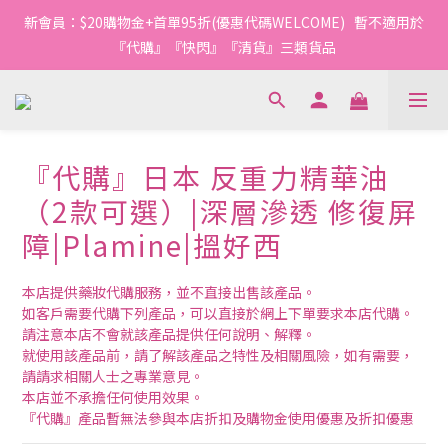
1
1
1
8
3
7
3
7
4
4
4
6
6
4
3
3
0
0
:
0
7
:
2
6
:
2
6
新會員：$20購物金+首單95折(優惠代碼WELCOME)   暫不適用於
3
3
3
5
9
5
9
今轉截單
Days
Hours
Minutes
Seconds
3
2
2
6
1
5
1
5
2
2
2
9
4
8
4
8
『代購』『快閃』『清貨』三類貨品
2
1
1
5
0
4
0
4
1
1
1
8
3
7
3
7
1
0
0
4
3
3
0
0
:
0
7
:
2
6
:
2
6
今轉截單
0
3
2
2
Days
Hours
Minutes
Seconds
6
1
5
1
5
2
1
1
5
0
4
0
4
1
0
0
4
3
3
『代購』日本 反重力精華油
0
3
2
2
2
1
1
（2款可選）|深層滲透 修復屏
1
0
0
障|Plamine|搵好西
0
本店提供藥妝代購服務，並不直接出售該產品。
如客戶需要代購下列產品，可以直接於網上下單要求本店代購。
請注意本店不會就該產品提供任何說明、解釋。
就使用該產品前，請了解該產品之特性及相關風險，如有需要，
請請求相關人士之專業意見。
本店並不承擔任何使用效果。
『代購』產品暫無法參與本店折扣及購物金使用優惠及折扣優惠