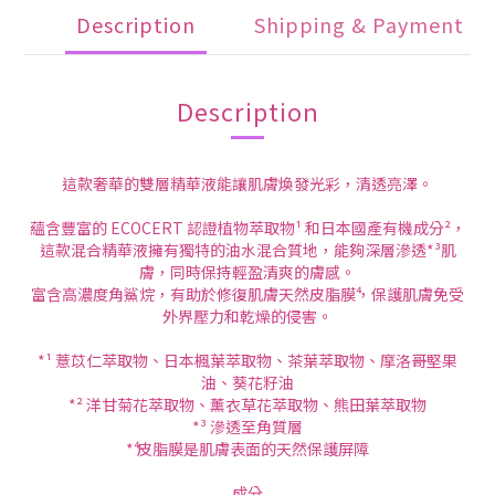
Description
Shipping & Payment
Description
這款奢華的雙層精華液能讓肌膚煥發光彩，清透亮澤。
蘊含豐富的 ECOCERT 認證植物萃取物¹ 和日本國產有機成分²，
這款混合精華液擁有獨特的油水混合質地，能夠深層滲透*³肌
膚，同時保持輕盈清爽的膚感。
富含高濃度角鯊烷，有助於修復肌膚天然皮脂膜⁴，保護肌膚免受
外界壓力和乾燥的侵害。
*¹ 薏苡仁萃取物、日本楓葉萃取物、茶葉萃取物、摩洛哥堅果
油、葵花籽油
*² 洋甘菊花萃取物、薰衣草花萃取物、熊田葉萃取物
*³ 滲透至角質層
*⁴ 皮脂膜是肌膚表面的天然保護屏障
成分