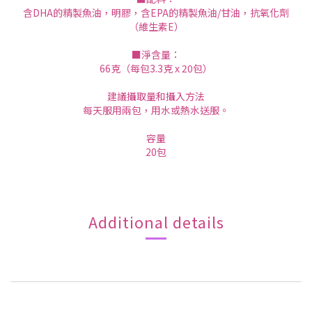
含DHA的精製魚油，明膠，含EPA的精製魚油/甘油，抗氧化劑
（維生素E）
■淨含量：
66克（每包3.3克 x 20包）
建議攝取量和攝入方法
每天服用兩包，用水或熱水送服。
容量
20包
Additional details