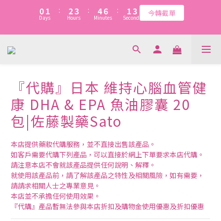
1
1
2
2
3
3
4
4
5
5
7
7
2
2
4
4
7
8
9
8
0
0
1
1
:
:
2
2
3
3
:
:
4
4
6
6
:
:
1
1
3
3
今轉截單
今轉截單
6
7
8
9
7
9
Days
Days
Hours
Hours
Minutes
Minutes
Seconds
Seconds
0
0
1
1
2
2
3
3
5
5
0
0
2
2
5
6
7
8
9
6
8
0
0
1
1
2
2
4
4
1
1
4
5
6
7
8
5
7
0
0
1
1
3
3
0
0
新會員：$20購物金+首單95折(優惠代碼WELCOME)   暫不適用於
3
4
5
6
7
9
4
6
0
0
2
2
2
3
4
5
6
8
3
5
『代購』『快閃』『清貨』三類貨品
1
1
1
2
3
4
5
7
2
4
0
0
0
1
:
2
3
:
4
6
:
1
3
今轉截單
『代購』日本 維持心腦血管健
Days
Hours
Minutes
Seconds
0
1
2
3
5
0
2
康 DHA & EPA 魚油膠囊 20
0
1
2
4
1
0
1
3
0
包|佐藤製藥Sato
0
2
1
本店提供藥妝代購服務，並不直接出售該產品。
0
如客戶需要代購下列產品，可以直接於網上下單要求本店代購。
請注意本店不會就該產品提供任何說明、解釋。
就使用該產品前，請了解該產品之特性及相關風險，如有需要，
請請求相關人士之專業意見。
本店並不承擔任何使用效果。
『代購』產品暫無法參與本店折扣及購物金使用優惠及折扣優惠