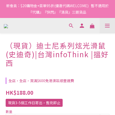
1
1
2
5
3
3
8
4
4
5
8
6
6
6
1
4
0
0
:
1
9
:
4
2
:
2
7
新會員：$20購物金+首單95折(優惠代碼WELCOME)   暫不適用於
3
3
4
7
5
5
今轉截單
日
時
分
秒
5
0
3
0
8
3
1
1
6
2
2
3
6
4
4
9
『代購』『快閃』『清貨』三類貨品
4
2
7
2
0
0
5
1
1
2
5
3
3
8
3
1
6
1
4
0
0
:
1
9
:
4
2
:
2
7
今轉截單
2
0
5
0
3
日
時
分
秒
0
8
3
1
1
6
1
4
2
7
2
0
0
5
0
3
1
6
1
4
（現貨）迪士尼系列炫光滑鼠
2
0
5
0
3
1
4
2
(史迪奇)|台灣infoThink |搵好
0
3
1
西
2
0
1
0
全店，全店，買滿$600免港澳區順豐運費
HK$188.00
現貨3-5個工作日寄出，售完即止
數量