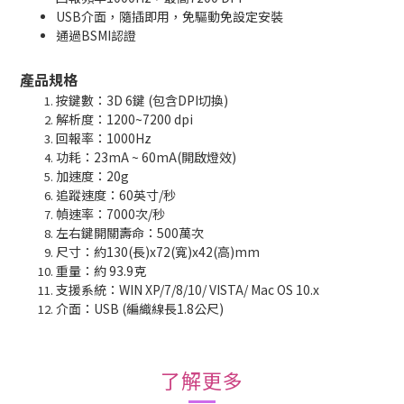
USB介面，隨插即用，免驅動免設定安裝
通過BSMI認證
產品規格
按鍵數：3D 6鍵 (包含DPI切換)
解析度：1200~7200 dpi
回報率：1000Hz
功耗：23mA ~ 60mA(開啟燈效)
加速度：20g
追蹤速度：60英寸/秒
幀速率：7000次/秒
左右鍵開關壽命：500萬次
尺寸：約130(長)x72(寬)x42(高)mm
重量：約 93.9克
支援系統：WIN XP/7/8/10/ VISTA/ Mac OS 10.x
介面：USB (編織線長1.8公尺)
了解更多