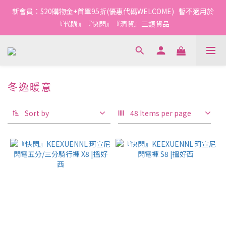
1
1
3
1
2
5
6
6
4
4
6
4
5
8
9
9
1
2
2
0
0
:
2
0
:
1
4
:
5
5
新會員：$20購物金+首單95折(優惠代碼WELCOME)   暫不適用於
3
3
5
3
4
7
8
8
今轉截單
Days
Hours
Minutes
Seconds
0
1
1
1
0
3
4
4
2
2
4
2
3
6
7
7
『代購』『快閃』『清貨』三類貨品
0
0
0
2
3
3
1
1
3
1
2
5
6
6
1
2
2
0
0
:
2
0
:
1
4
:
5
5
今轉截單
0
1
1
Days
Hours
Minutes
Seconds
1
0
3
4
4
0
0
0
2
3
3
1
2
2
冬逸暖意
8 products
0
1
1
0
0
Sort by
48 Items per page