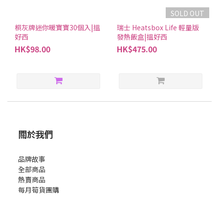
SOLD OUT
桐灰牌迷你暖寶寶30個入|搵
瑞士 Heatsbox Life 輕量版
好西
發熱飯盒|搵好西
HK$98.00
HK$475.00
關於我們
品牌故事
全部商品
熱賣商品
每月筍貨團購