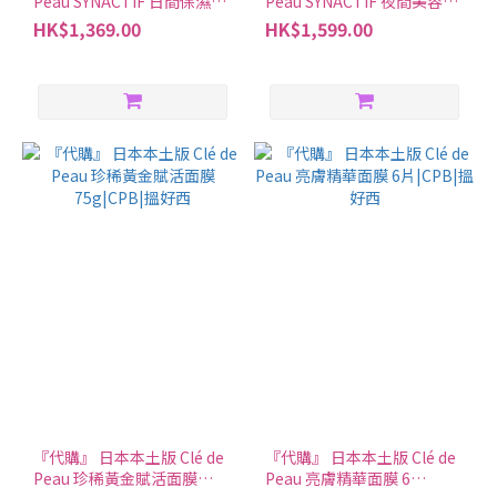
Peau SYNACTIF 日間保濕乳
Peau SYNACTIF 夜間美容液
液（豐柔質感/溫和質感）
40ml|CPB|搵好西
HK$1,369.00
HK$1,599.00
20g/20ml|CPB|搵好西
『代購』 日本本土版 Clé de
『代購』 日本本土版 Clé de
Peau 珍稀黃金賦活面膜
Peau 亮膚精華面膜 6