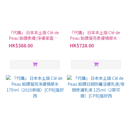
『代購』 日本本土版 Clé de
『代購』 日本本土版 Clé de
Peau 鉑鑽柔膚/淨膚潔面泡
Peau 鉑鑽凝亮柔膚精華水/
沫125ml（2款可選）|CPB|
淨膚精華水 170ml（2款可
HK$388.00
HK$728.00
搵好西
選）|CPB|搵好西