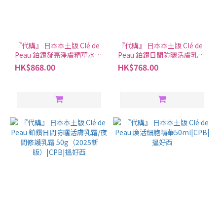
『代購』 日本本土版 Clé de
『代購』 日本本土版 Clé de
Peau 鉑鑽凝亮淨膚精華水
Peau 鉑鑽日間防曬活膚乳
170ml（2025新版）|CPB|
液/夜間修護乳液 125ml（2
HK$868.00
HK$768.00
搵好西
款可選）|CPB|搵好西