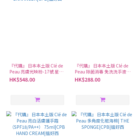
『代購』 日本本土版 Clé de
『代購』 日本本土版 Clé de
Peau 亮膚光映粉-17號 星光
Peau 除菌消毒 免洗洗手液
閃耀| LUMINIZING FACE
300ml|CPB|搵好西
HK$548.00
HK$288.00
ENHANCER|CPB|搵好西