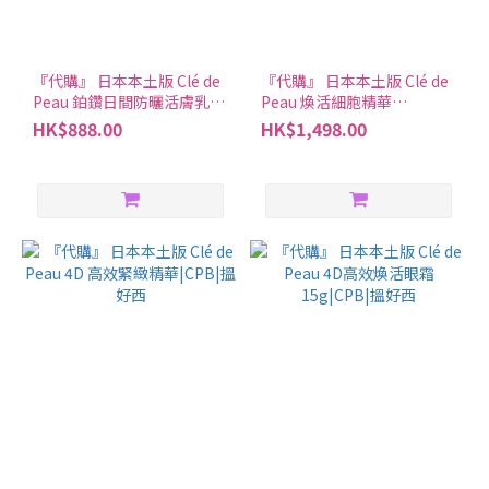
『代購』 日本本土版 Clé de
『代購』 日本本土版 Clé de
Peau 鉑鑽日間防曬活膚乳
Peau 煥活細胞精華
霜/夜間修護乳霜 50g（2025
50ml|CPB|搵好西
HK$888.00
HK$1,498.00
新版）|CPB|搵好西