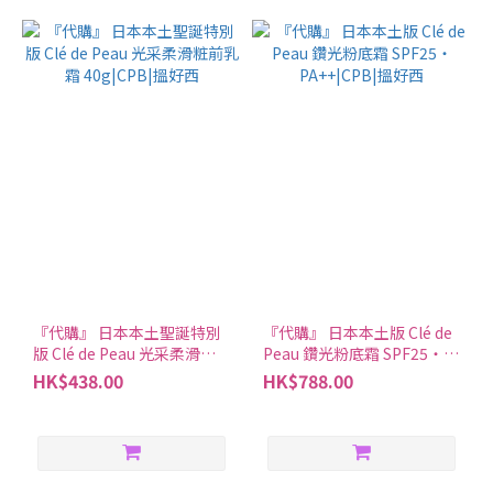
『代購』 日本本土聖誕特別
『代購』 日本本土版 Clé de
版 Clé de Peau 光采柔滑粧
Peau 鑽光粉底霜 SPF25・
前乳霜 40g|CPB|搵好西
PA++|CPB|搵好西
HK$438.00
HK$788.00