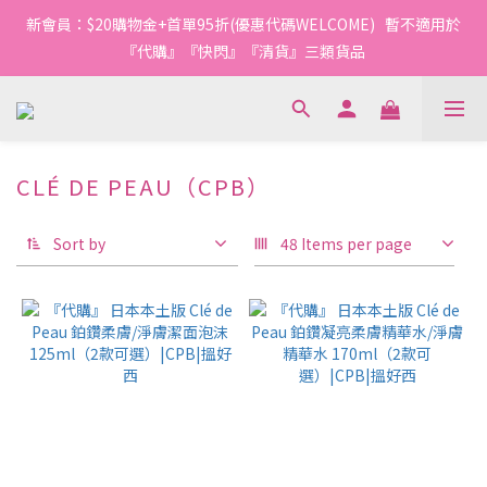
1
1
1
2
3
4
6
2
4
4
4
5
6
7
9
5
0
2
0
0
:
0
1
:
2
3
:
5
1
新會員：$20購物金+首單95折(優惠代碼WELCOME)   暫不適用於
3
3
3
4
5
6
8
4
今轉截單
Days
Hours
Minutes
Seconds
1
0
1
2
4
0
2
2
2
3
4
5
7
3
『代購』『快閃』『清貨』三類貨品
0
0
1
3
1
1
1
2
3
4
6
2
0
2
0
0
:
0
1
:
2
3
:
5
1
今轉截單
1
Days
Hours
Minutes
Seconds
0
1
2
4
0
0
0
1
3
0
2
CLÉ DE PEAU（CPB）
42 products
1
0
Sort by
48 Items per page