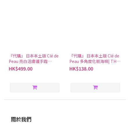
『代購』 日本本土版 Clé de
『代購』 日本本土版 Clé de
Peau 亮白活膚護手霜
Peau 多角度化粧海棉| THE
（SPF18/PA++） 75ml|CPB
SPONGE|CPB|搵好西
HK$499.00
HK$138.00
HAND CREAM|搵好西
關於我們