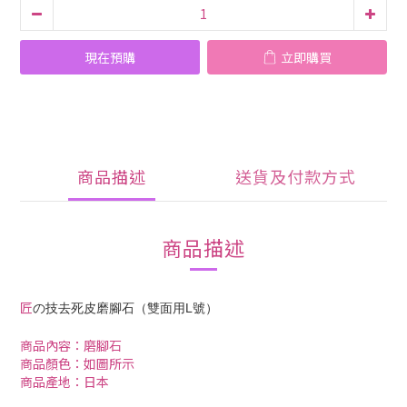
現在預購
立即購買
商品描述
送貨及付款方式
商品描述
匠
の技去死皮磨腳石（雙面用L號）
商品內容：磨腳石
商品顏色：如圖所示
商品產地：日本