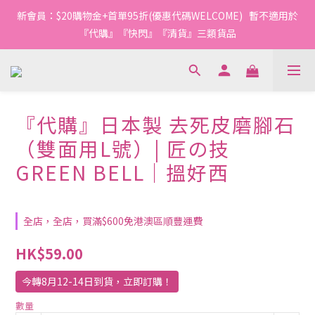
新會員：$20購物金+首單95折(優惠代碼WELCOME)   暫不適用於
『代購』『快閃』『清貨』三類貨品
『代購』日本製 去死皮磨腳石
（雙面用L號）| 匠の技
GREEN BELL｜搵好西
全店，全店，買滿$600免港澳區順豐運費
HK$59.00
今轉8月12-14日到貨，立即訂購！
數量