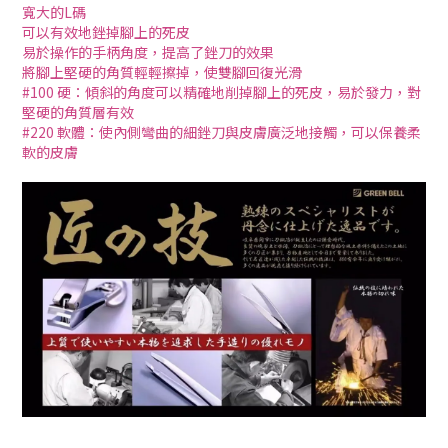
寬大的L碼
可以有效地銼掉腳上的死皮
易於操作的手柄角度，提高了銼刀的效果
將腳上堅硬的角質輕輕擦掉，使雙腳回復光滑
#100 硬：傾斜的角度可以精確地削掉腳上的死皮，易於發力，對
堅硬的角質層有效
#220 軟體：使內側彎曲的細銼刀與皮膚廣泛地接觸，可以保養柔
軟的皮膚