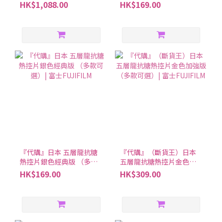
好西
溫暖| 150粒（約30日分）
HK$1,088.00
HK$169.00
『代購』日本 五層龍抗糖
『代購』（斷貨王）日本
熱控片銀色經典版 （多款
五層龍抗糖熱控片金色加
可選）| 富士FUJIFILM
強版 （多款可選）| 富士
HK$169.00
HK$309.00
FUJIFILM