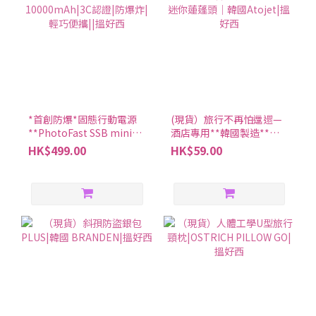
*首創防爆*固態行動電源
(現貨）旅行不再怕邋遢—
**PhotoFast SSB mini
酒店專用**韓國製造**第
10000mAh|3C認證|防爆
三代迷你蓮蓬頭│韓國
HK$499.00
HK$59.00
炸|輕巧便攜||搵好西
Atojet|搵好西