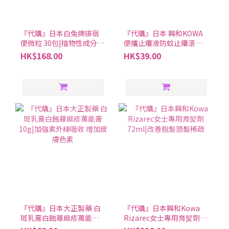
『代購』日本白兔牌排宿
『代購』日本 興和KOWA
便微粒 30包|植物性成分
便攜止癢液防蚊止癢滾珠
溫和促進宿便排出
（2款可選）|快速緩解瘙
HK$168.00
HK$39.00
癢
『代購』日本大正製藥 白
『代購』日本興和Kowa
斑乳膏白蝕蕁麻疹萬能膏
Rizarec女士專用育髪劑
10g|加強紫外線吸收 增加
72ml|改善脫髮頭髮稀疏