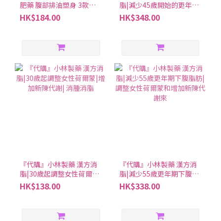
肥藥 腹部排油塑身 3款可
脂|減少45歲開始的更年期
選
脂肪|調整女性荷爾蒙和增
HK$184.00
HK$348.00
加新陳代謝來
『代購』小林製藥 漢方消
『代購』小林製藥 漢方消
脂|30歲起調整女性荷爾蒙|
脂|減少55歲更年期下腹脂
增加新陳代謝| 消腫消脂
肪|調整女性荷爾蒙和增加
HK$138.00
HK$338.00
新陳代謝來