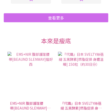
查看更多
本來是瘦底
EMS+NIR 腹部護理腰
『代購』日本 SVELTY絲蓓
帶|BEAUND SLENWAY|搵
緹 五黑酵素|燃脂促排 身體