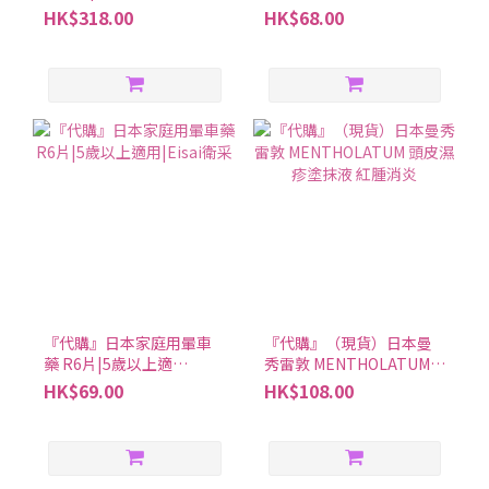
炎軟膏/凝膠/噴霧 |三款可
HK$318.00
HK$68.00
選|小林製藥
『代購』日本家庭用暈車
『代購』（現貨）日本曼
藥 R6片|5歲以上適
秀雷敦 MENTHOLATUM
用|Eisai衛采
頭皮濕疹塗抹液 紅腫消炎
HK$69.00
HK$108.00