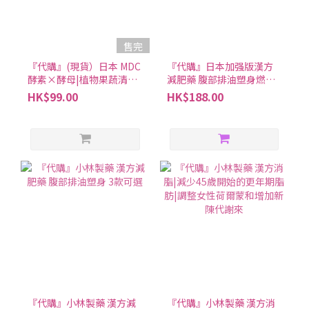
售完
『代購』(現貨）日本 MDC
『代購』日本加强版漢方
酵素×酵母|植物果蔬清理
減肥藥 腹部排油塑身燃燒
腸道|健康塑身美容養顏|
體脂ZA |小林製藥
HK$99.00
HK$188.00
60粒（30日分）
『代購』小林製藥 漢方減
『代購』小林製藥 漢方消