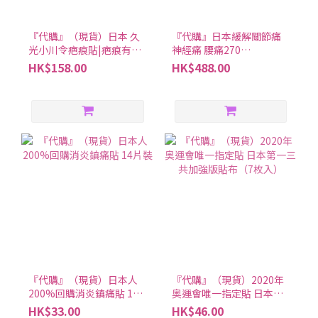
『代購』（現貨）日本 久
『代購』日本緩解關節痛
光小川令疤痕貼|疤痕有救
神經痛 腰痛270
啦
錠|ZeriaZS硫酸軟骨素鯊
HK$158.00
HK$488.00
魚軟骨精華
『代購』（現貨）日本人
『代購』（現貨）2020年
200%回購消炎鎮痛貼 14
奥運會唯一指定貼 日本第
片裝
一三共加強版貼布（7枚
HK$33.00
HK$46.00