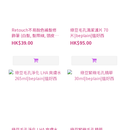
議是什麼？15歲以上的大家按照合利他命建議的劑量來吃，11-14歲
和7-10歲的朋友可以根據年齡調整合利他命A的劑量。9. 什麼時間服
用合利他命最合適？合利他命金強效錠一天三次，每次吃一顆。其
他合利他命錠劑每天一次，飯後馬上吃。可以根據自己的生活節奏
Retouch不易脫色補髮修
綠豆毛孔清潔濾片 70
來選擇時間，這樣就不容易忘記。10. 如果合利他命效果不明顯，有
飾筆 (白髮, 髮際線, 頭皮適
片|beplain|搵好西
什麼建議？每天一次，每次一瓶，記得按照用法和劑量來吃合利他
用) (2色可選)|Rire|搵好西
HK$39.00
HK$95.00
命。如果覺得效果不夠好，可以試試含Fursultiamine成分多一點的
錠劑。 服用時請注意※請嚴格遵守附件說明書上的用法及用量。 ※
小孩服用的情況下，請在監護人的監督下遵附件說明書上所寫的用
法及用量。 ※如症狀沒有改善請盡快就醫。
綠豆毛孔淨化 LHA 爽膚水
綠豆緊緻毛孔精華