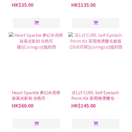
選擇一款通用的保健藥品嗎？推薦選擇「合利他命A」，這也是合力
好西
HK$35.00
HK$135.00
他命錠劑系列中唯一適合7歲以上孩童服用的產品。其他產品則是15
歲起可服用。「合利他命A」7歲以上即可服用，可作為全家大小的
保健好幫手 ④「MEDICAL GOLD」其實對手腳麻痺有幫助 當感受到
強烈的眼睛、肩膀、腰部與脖子等痠痛疲勞症狀產生，這時合利他
命「MEDICAL GOLD」將能發揮作用！「MEDICAL GOLD」當中因
含有「甲鈷胺（Mecobalamin）」成分，即維他命B12 的一種，此
成分與修復末梢神經息息相關，與「葉酸」加乘後可緩和眼睛、肩
頸僵硬與腰痠背痛等症狀，並有助於改善手腳麻痺的問題！ 「合利
他命」該買哪一款？實用比較表格統整！ 這次介紹了許多關於「合
利他命」系列產品的基礎、進階知識，最後再幫大家統整成表格，
能一次比較各產品特色、成分、適合症狀與服用時機，相信能更加
一目了然！ 「合利他命」系列產品每款特色都不相同，日常輕微疲
Heart Sparkle 夢幻水亮修
JELLY CURL Self Eyelash
勞、較嚴重的肩頸痠痛等，都能針對症狀挑選最適合的「合利他
容高光影粉 (6色可
Perm Kit 家用捲燙睫毛套
命」，陪伴一家人保健身體！ 合利他命常見問題1. 合利他命的服用
選)|Coringco|搵好西
裝 (10次可用)|coringco|
HK$60.00
HK$145.00
搵好西
方法及注意事項是什麼？如果是想改善症狀或補充維生素，那每天
都可以吃合利他命。記得按照說明上的使用方法和劑量，還有注意
事項來使用喔。2. 合利他命是否有成分依賴性或耐受性？合利他命