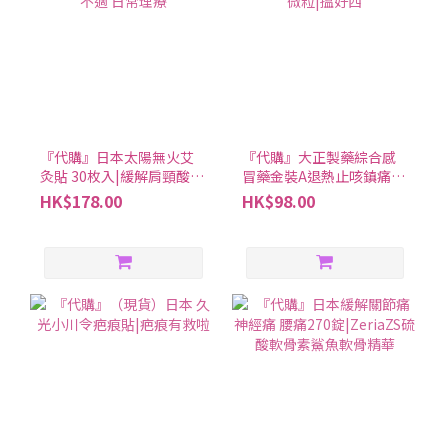
『代購』日本太陽無火艾
『代購』大正製藥綜合感
灸貼 30枚入|緩解肩頸酸痛
冒藥金裝A退熱止咳鎮痛化
腰背不適 日常理療
痰等微粒|搵好西
HK$178.00
HK$98.00