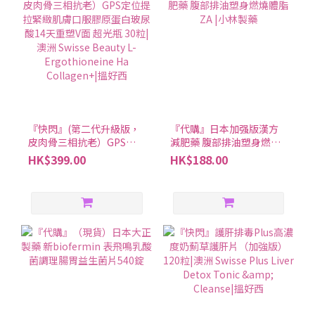
『快閃』(第二代升級版，
『代購』日本加强版漢方
皮肉骨三相抗老）GPS定
減肥藥 腹部排油塑身燃燒
位提拉緊緻肌膚口服膠原
體脂ZA |小林製藥
HK$399.00
HK$188.00
蛋白玻尿酸14天重塑V面
超光瓶 30粒|澳洲 Swisse
Beauty L-Ergothioneine
Ha Collagen+|搵好西