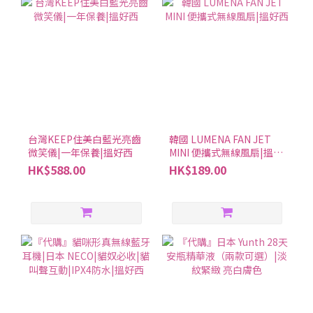
台灣KEEP住美白藍光亮齒
韓國 LUMENA FAN JET
微笑儀|一年保養|搵好西
MINI 便攜式無線風扇|搵好
西
HK$588.00
HK$189.00