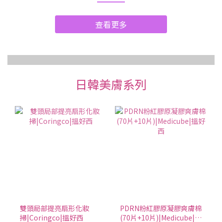
的功效與實用選購指南，到日本藥妝店時記得先參考這篇介
查看更多
紹！ 「合利他命」其實有這些效用！4大特點公開 ①「合利他命」
推薦給熱愛運動、健身的人進行肌肉鍛鍊後所產生的痠痛感，推薦
可服用「合利他命」來緩解 很多人都知道，合利他命系列產品能改
善肩頸僵硬、腰部疼痛、身體疲勞等症狀。但你知道嗎？其實合利
他命也推薦給常運動的人！人們經常透過運動、健身維持身材，但
日韓美膚系列
做太過頭往往會出現肌肉酸痛的情況。合利他命EX PLUS 強效錠含
有維生素B1 誘導體（Fursultiamine）、維生素B6 、維生素B12 等
成分，其中維他命B1 在身體所需能量具重要角色，而維他命B6 與
B12 跟神經功能息息相關，酸痛感也能獲得舒緩。合利他命 EX
PLUS 第3類醫藥品 點擊圖片有產品鏈接及介紹 合利他命 EX PLUS α
第3類醫藥品點擊圖片有產品鏈接及介紹 ②「合利他命A」其實可以
舒緩便秘 「合利他命A」可緩減日常生活中累積的疲倦感，適合在感
到身體沉重無力時服用，除此之外，其實還有助於舒緩便秘！其
中，維生素B1 誘導體（Fursultiamine）具有促進腸胃蠕動的功
能。如果你也飽受排便不順之苦，不妨試試看「合利他命
雙頭局部提亮扇形化妝
PDRN粉紅膠原凝膠爽膚棉
A」！ ③「合利他命A」其實是一家大小的保健好幫手 想為全家大小
掃|Coringco|搵好西
(70片+10片)|Medicube|搵