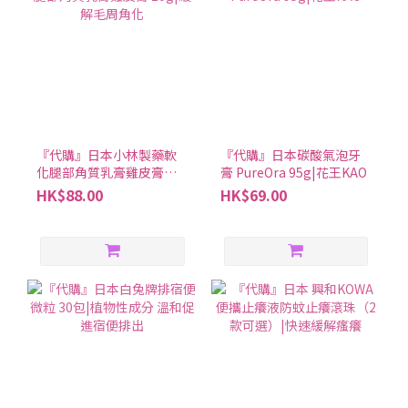
『代購』日本小林製藥軟
『代購』日本碳酸氣泡牙
化腿部角質乳膏雞皮膏
膏 PureOra 95g|花王KAO
20g|緩解毛周角化
HK$88.00
HK$69.00