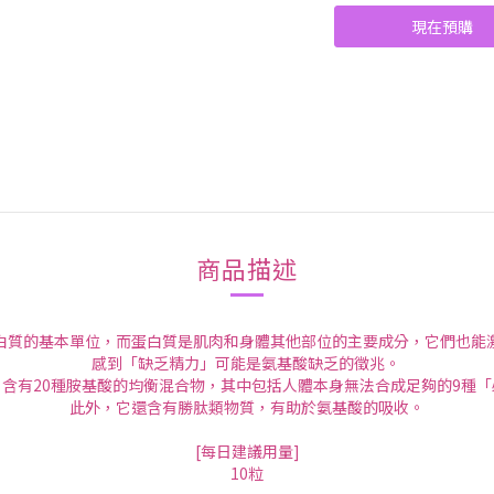
現在預購
商品描述
白質的基本單位，而蛋白質是肌肉和身體其他部位的主要成分，它們也能
感到「缺乏精力」可能是氨基酸缺乏的徵兆。
含有20種胺基酸的均衡混合物，其中包括人體本身無法合成足夠的9種
此外，它還含有勝肽類物質，有助於氨基酸的吸收。
[每日建議用量]
10粒