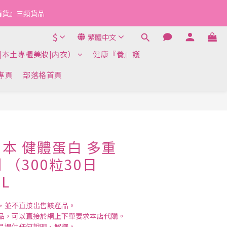
『清貨』三類貨品
$
繁體中文
|本土專櫃美妝|内衣）
健康『養』護
k專頁
部落格首頁
立即購買
本 健體蛋白 多重
（300粒30日
L
，並不直接出售該產品。
品，可以直接於網上下單要求本店代購。
品提供任何說明、解釋。