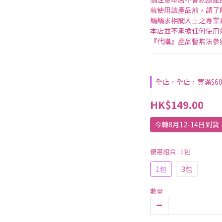
就使用該產品前，請了
請請求相關人士之專業
本店並不承擔任何使用
『代購』產品暫無法參
全店，全店，買滿$6
HK$149.00
今轉8月12-14日到
優惠組合
: 1包
1包
3包
數量