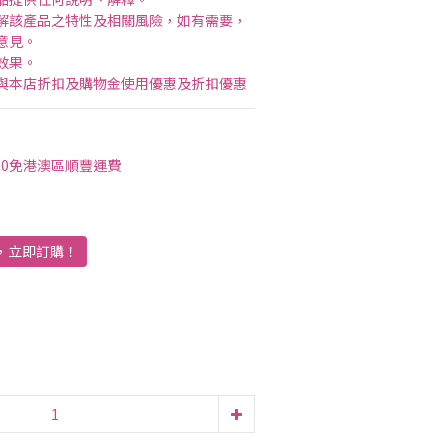
解該產品之特性及相關風險，如有需要，
意見。
效果。
與本店折扣及購物金使用優惠及折扣優惠
00免港澳區順豐運費
貨，立即訂購！