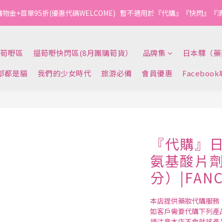
1
1
3
1
4
5
3
4
3
3
5
3
6
7
5
6
0
1
2
0
1
0
0
:
2
0
:
3
4
:
2
3
購物金+首單95折(優惠代碼WELCOME)   暫不適用於『代購』『快閃』
今轉截單
2
2
4
2
5
6
4
5
0
1
0
日
時
分
秒
1
2
3
1
2
1
1
3
1
4
5
3
4
0
0
1
2
0
1
0
0
:
2
0
:
3
4
:
2
3
今轉截單
0
1
0
日
時
分
秒
1
2
3
1
2
筍嘢區
揾筍嘢快閃區(8月團購筍貨）
品牌集
日本驛（藥
0
0
1
2
0
1
0
1
0
部都是貓
我們的少女時代
旅游必備
會員優惠
Faceboo
0
『代購』日
氨基酸片劑 
分）|FANC
本店提供藥妝代購服務
如客戶需要代購下列產
請注意本店不會就該產