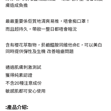
膚造成負擔
最最重要係佢質地清爽易推，唔會痴口罩！
而且超持久，帶妝一整日都唔會暗沈
含有櫻花萃取物，菸鹼醯胺同維他命
E
，可以美白
同時提供彈性及生機
改善暗瘡問題
通過肌膚刺激測試
獲得純素認證
不含
20
種注意成份
敏感肌都可安心使用
:
產品介紹
: