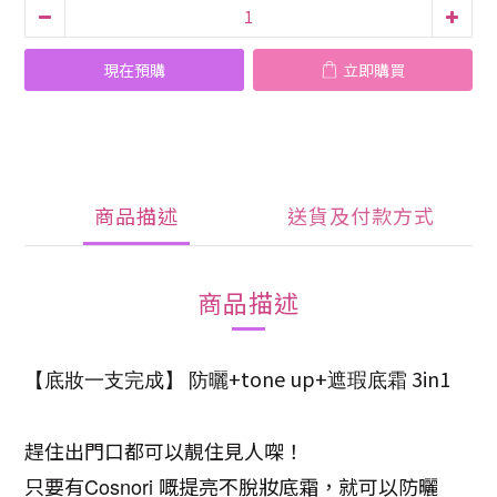
現在預購
立即購買
商品描述
送貨及付款方式
商品描述
+tone up+
3in1
【底妝一支完成】
防曬
遮瑕底霜
趕住出門口都可以靚住見人㗎！
只要有
Cosnori
嘅提亮不脫妝底霜，就可以防曬