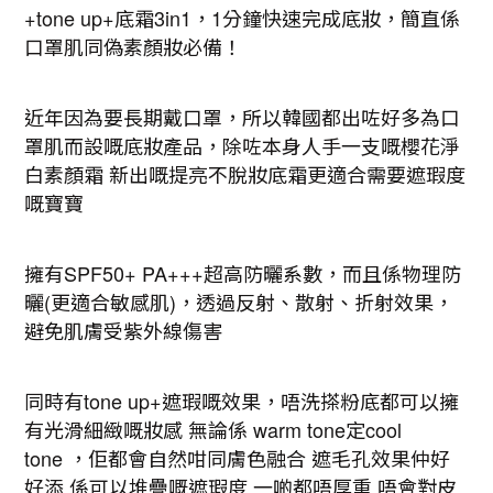
+tone up+
底霜
3in1
，
1
分鐘快速完成底妝，簡直係
口罩肌同偽素顏妝必備！
近年因為要長期戴口罩，所以韓國都出咗好多為口
罩肌而設嘅底妝產品，除咗本身人手一支嘅櫻花淨
白素顏霜
新出嘅提亮不脫妝底霜更適合需要遮瑕度
嘅寶寶
擁有
SPF50+ PA+++
超高防曬系數，而且係物理防
曬
(
更適合敏感肌
)
，透過反射、散射、折射效果，
避免肌膚受紫外線傷害
同時有
tone up+
遮瑕嘅效果，唔洗搽粉底都可以擁
有光滑細緻嘅妝感
無論係
warm tone
定
cool
tone
，佢都會自然咁同膚色融合
遮毛孔效果仲好
好添
係可以堆疊嘅遮瑕度
一啲都唔厚重
唔會對皮