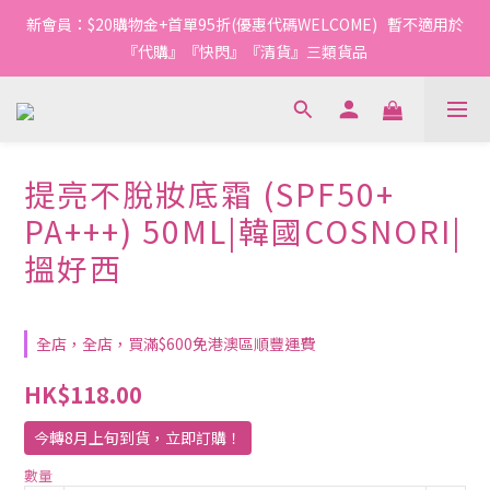
1
1
2
5
3
1
1
2
4
4
5
8
6
4
4
5
1
0
0
:
1
4
:
2
0
:
0
1
新會員：$20購物金+首單95折(優惠代碼WELCOME)   暫不適用於
3
3
4
7
5
3
3
4
今轉截單
日
時
分
秒
0
0
3
1
0
2
2
3
6
4
2
2
3
『代購』『快閃』『清貨』三類貨品
2
0
1
1
2
5
3
1
1
2
1
0
0
:
1
4
:
2
0
:
0
1
今轉截單
0
日
時
分
秒
0
3
1
0
2
0
1
提亮不脫妝底霜 (SPF50+
0
PA+++) 50ML|韓國COSNORI|
搵好西
全店，全店，買滿$600免港澳區順豐運費
HK$118.00
今轉8月上旬到貨，立即訂購！
數量