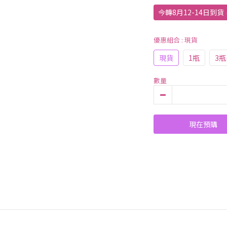
今轉8月12-14日到
優惠組合
: 現貨
現貨
1瓶
3瓶
數量
現在預購