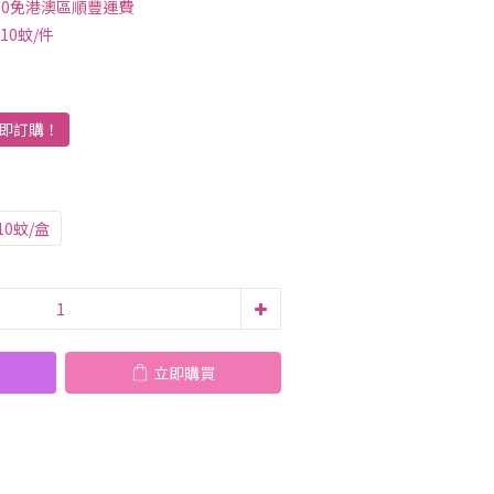
00免港澳區順豐運費
10蚊/件
即訂購！
0蚊/盒
立即購買