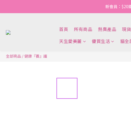
新會員：$20
首頁
所有商品
熱賣產品
現貨
天生愛美麗
優質生活
貓全
全部商品
/
健康『養』護