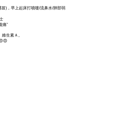
冒)，早上起床打噴嚏/流鼻水/肺部弱
士
嚨痛"
、維生素Ａ。
😍