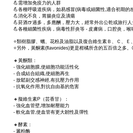
💪需增加免疫力的人群
💪各種呼吸道疾病，如易感冒(病毒或細菌性,適合初期的感
💪消化不良，胃腸炎症及潰瘍
💪菸酒🍺過多，多應酬，壓力大，經常外出公乾或旅行人
💪各種細菌性疾病，病毒性肝炎等 - 皮膚病，口腔炎，喉
⭐類樹脂膠、蠟、花粉及油脂以及復合維生素Ｂ、Ｃ、Ｅ
⭐另外，黃酮素(flavonides)更是柑橘所含的五百倍之多。
🔸黃酮類：
- 強化細胞膜,使細胞功能活性化
- 合成結合組織,使細胞再生
- 放鬆副交感神經,有抗壓力作用
- 抗氧化作用,對抗自由基的危害
🔸擬維生素P（芸香甘）：
- 強化血管壁,增加耐壓能力
- 軟化血管,使血管有更大韌性及彈性
🔸酵素：
- 澱粉酶