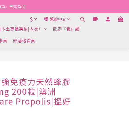
『清貨』三類貨品
$
繁體中文
|本土專櫃美妝|内衣）
健康『養』護
k專頁
部落格首頁
立即購買
增強免疫力天然蜂膠
mg 200粒|澳洲
Care Propolis|搵好