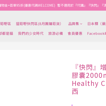
購物金+首單95折(優惠代碼WELCOME)   暫不適用於『代購』『快閃』
筍嘢區
揾筍嘢快閃區(8月團購筍貨）
品牌集
日本驛（藥
部都是貓
我們的少女時代
旅游必備
會員優惠
Faceboo
『快閃』
膠囊2000
Healthy 
西