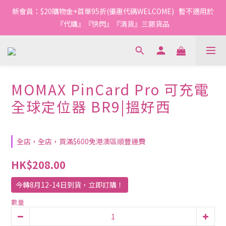
新會員：$20購物金+首單95折(優惠代碼WELCOME)   暫不適用於
『代購』『快閃』『清貨』三類貨品
MOMAX PinCard Pro 可充電
全球定位器 BR9|搵好西
全店，全店，買滿$600免港澳區順豐運費
HK$208.00
今轉8月12-14日到貨，立即訂購！
數量