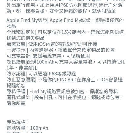
外出旅行使用。加上通過IP68防水防塵認證,進行户外活
動，都一樣零負擔，安全又輕鬆的旅程，就係咁簡單
Apple Find My認證| Apple Find My認證，即時追蹤您的
物品
全球精准定位| 可以定位在15米範圍內，確保您能夠快速
找到您的遺失物品
無需安裝| 使用iOS內置的尋找APP即可連接
一鍵提示 | 內置蜂鳴器，播放聲音來確定物品的位置
可充電設計| 支援無線充電，可循環使用
超長續航|配備100mAh可充電大容量電池，可以持續使用
1年，非常耐用
防水認證| 可以通過IP68等級認證
防止惡意跟蹤| 不是你的PINCARD在你身上，iOS會發送
提醒給您
隱私保護 | Find My網路資訊會被加密，保護您的隱私
開孔式設計 | 設有掛孔，可掛在手提包、鎖匙或背包等，
隨你所需
產品規格：
電池容量：100mAh