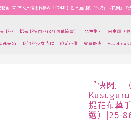
1
1
1
9
2
2
1
7
3
3
3
4
4
3
9
6
4
0
0
:
0
8
:
1
1
:
0
6
購物金+首單95折(優惠代碼WELCOME)   暫不適用於『代購』『快閃』
今轉截單
2
2
2
3
3
2
8
5
3
日
時
分
秒
7
0
0
5
1
1
1
9
2
2
1
7
4
2
6
4
0
0
:
0
8
:
1
1
:
0
6
3
今轉截單
1
5
3
日
時
分
秒
7
0
0
5
2
0
筍嘢區
揾筍嘢快閃區(8月團購筍貨）
品牌集
日本驛（藥
4
2
6
4
1
3
1
5
3
0
部都是貓
我們的少女時代
旅游必備
會員優惠
Faceboo
2
0
4
2
1
3
1
0
2
0
1
0
『快閃』
Kusugu
提花布藝
選）|25-8