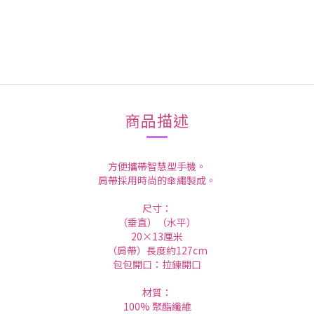
商品描述
方便攜帶智慧型手機。
肩帶採用時尚的傘繩製成。
尺寸：
（垂直）（水平）
20×13厘米
（肩帶）長度約127cm
包包開口：拉鍊開口
材質：
100% 聚酯纖維