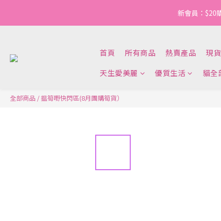
新會員：$20
首頁
所有商品
熱賣產品
現貨
天生愛美麗
優質生活
貓全
全部商品
/
揾筍嘢快閃區(8月團購筍貨）