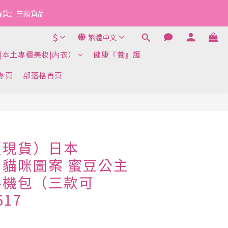
『清貨』三類貨品
$
繁體中文
|本土專櫃美妝|内衣）
健康『養』護
k專頁
部落格首頁
立即購買
（現貨）日本
ru 貓咪圖案 蜜豆公主
手機包（三款可
617