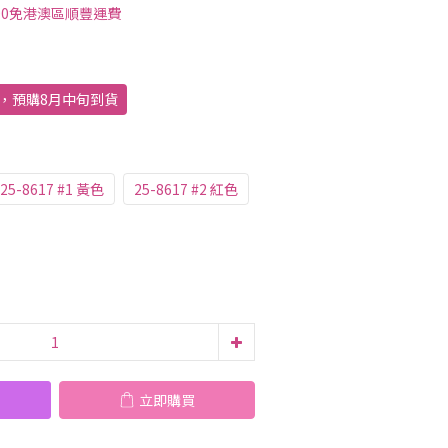
00免港澳區順豐運費
出，預購8月中旬到貨
25-8617 #1 黃色
25-8617 #2 紅色
立即購買