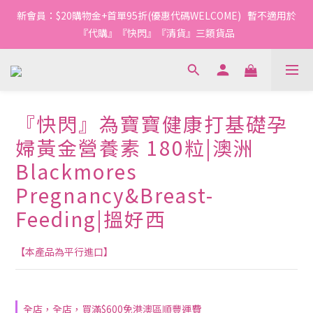
新會員：$20購物金+首單95折(優惠代碼WELCOME)   暫不適用於
『代購』『快閃』『清貨』三類貨品
『快閃』為寶寶健康打基礎孕
婦黃金營養素 180粒|澳洲
Blackmores
Pregnancy&Breast-
Feeding|搵好西
【本產品為平行進口】
全店，全店，買滿$600免港澳區順豐運費