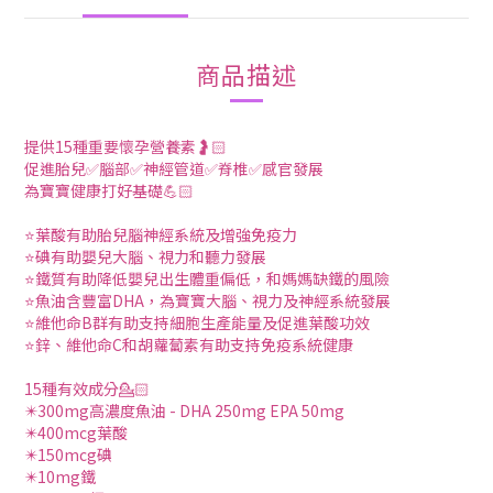
商品描述
提供15種重要懷孕營養素🤰🏻
促進胎兒✅腦部✅神經管道✅脊椎✅感官發展
為寶寶健康打好基礎💪🏻
⭐葉酸有助胎兒腦神經系統及增強免疫力
⭐碘有助嬰兒大腦、視力和聽力發展
⭐鐵質有助降低嬰兒出生體重偏低，和媽媽缺鐵的風險
⭐魚油含豐富DHA，為寶寶大腦、視力及神經系統發展
⭐維他命B群有助支持細胞生產能量及促進葉酸功效
⭐鋅、維他命C和胡蘿蔔素有助支持免疫系統健康
15種有效成分💁🏻
✴️300mg高濃度魚油 - DHA 250mg EPA 50mg
✴️400mcg葉酸
✴️150mcg碘
✴️10mg鐵