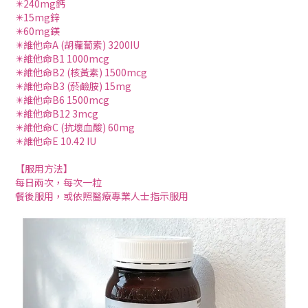
✴️240mg鈣
✴️15mg鋅
✴️60mg鎂
✴️維他命A (胡蘿蔔素) 3200IU
✴️維他命B1 1000mcg
✴️維他命B2 (核黃素) 1500mcg
✴️維他命B3 (菸鹼胺) 15mg
✴️維他命B6 1500mcg
✴️維他命B12 3mcg
✴️維他命C (抗壞血酸) 60mg
✴️維他命E 10.42 IU
【服用方法】
每日兩次，每次一粒
餐後服用，或依照醫療專業人士指示服用