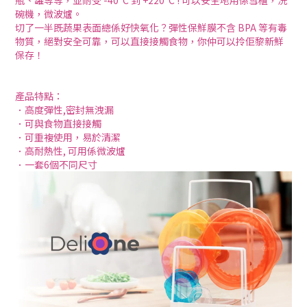
瓶、罐等等，並耐受 -40°C 到 +220°C ! 可以安全地用係雪櫃，洗
碗機，微波爐。
切了一半既蔬果表面總係好快氧化？彈性保鮮膜不含 BPA 等有毒
物質，絕對安全可靠，可以直接接觸食物，你仲可以拎佢黎新鮮
保存！
產品特點：
．高度彈性,密封無洩漏
．可與食物直接接觸
．可重複使用，易於清潔
．高耐熱性, 可用係微波爐
．一套6個不同尺寸