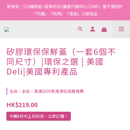
新會員：$20購物金+首單95折(優惠代碼WELCOME)   暫不適用於
『代購』『快閃』『清貨』三類貨品
矽膠環保保鮮蓋（一套6個不
同尺寸）|環保之選 | 美國
Deli|美國專利產品
全店，全店，買滿$600免港澳區順豐運費
HK$219.00
今轉8月中上旬到貨，立即訂購！