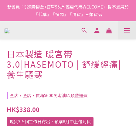
1
1
1
1
1
1
2
2
6
6
5
5
1
1
3
3
7
7
7
8
7
9
0
0
0
0
:
:
0
0
1
1
:
:
5
5
4
4
:
:
0
0
2
2
今轉截單
今轉截單
6
6
6
7
6
8
日
日
時
時
分
分
秒
秒
0
0
4
4
3
3
1
1
5
5
5
6
9
5
7
3
3
2
2
0
0
4
4
4
5
9
8
4
6
2
2
1
1
新會員：$20購物金+首單95折(優惠代碼WELCOME)   暫不適用於
3
3
3
4
8
7
3
5
1
1
0
0
2
2
2
3
7
6
2
4
『代購』『快閃』『清貨』三類貨品
0
0
1
1
1
2
6
5
1
3
0
0
:
0
1
:
5
4
:
0
2
今轉截單
日本製造 暖宮帶
日
時
分
秒
0
4
3
1
3.0|HASEMOTO | 舒緩經痛|
3
2
0
2
1
養生驅寒
1
0
0
全店，全店，買滿$600免港澳區順豐運費
HK$338.00
現貨3-5個工作日寄出，預購8月中上旬到貨