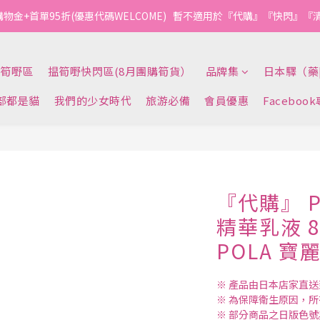
購物金+首單95折(優惠代碼WELCOME)   暫不適用於『代購』『快閃』
筍嘢區
揾筍嘢快閃區(8月團購筍貨）
品牌集
日本驛（藥
部都是貓
我們的少女時代
旅游必備
會員優惠
Faceboo
『代購』 P
精華乳液 8
POLA 寶
※ 產品由日本店家直
※ 為保障衛生原因，
※ 部分商品之日版色