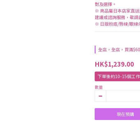
對及選擇。
※ 商品屬日本店家直
建議或諮詢服務，敬請
※ 日版粉底/唇線/眼
全店，全店，買滿$6
HK$1,239.00
下單後約10-15個工
數量
現在預購