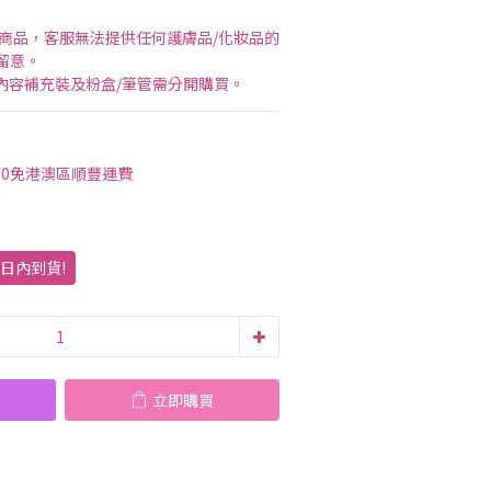
送商品，客服無法提供任何護膚品/化妝品的
留意。 
線內容補充裝及粉盒/筆管需分開購買。
00免港澳區順豐運費
作日內到貨!
立即購買