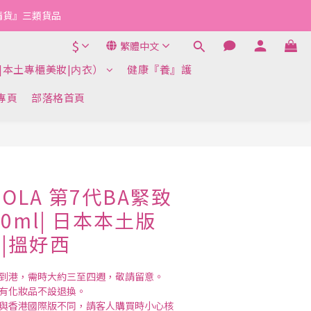
『清貨』三類貨品
$
繁體中文
|本土專櫃美妝|内衣）
健康『養』護
k專頁
部落格首頁
立即購買
OLA 第7代BA緊致
0ml| 日本本土版
麗|搵好西
送到港，需時大約三至四週，敬請留意。
所有化妝品不設退換。
號與香港國際版不同，請客人購買時小心核