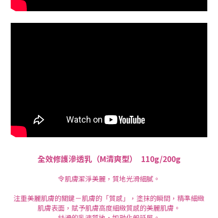
全效修護滲透乳（M清爽型）
110g/200g
令肌膚潔淨美麗，質地光滑細膩。
注重美麗肌膚的關鍵－肌膚的「質感」，塗抹的瞬間，精準細緻
肌膚表面，賦予肌膚高度細緻質感的美麗肌膚。
絲滑的乳液質地，如融化般延展。