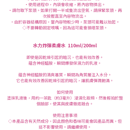
・使用過程中，內袋會收縮，將內容物擠出。
・請勿取下泵頭。如果打開一半或隻流出空氣，請擰緊泵頭，再
次按壓直至內容物流出。
・由於容器結構原因，當內容物較少時，泵頭可能難以抬起。
◇不要轉動固定噴嘴，因為這可能會損壞泵頭。
水力炸彈柔膚水
110ml/200ml
即使是因乾燥引起的暗沉，也能有效改善。
蘊含神經醯胺，瞬間爆發保濕力的乳液。
蘊含神經醯胺的清爽基質，瞬間為角質層注入水分。
它也能有效改善因乾燥引起的暗沉，讓肌膚彈潤飽滿。
如何使用
塗抹乳液後，用約一茶匙（約3毫升）浸濕化妝棉，然後輕拍於整
個臉部，使其與皮膚徹底融合。
使用注意事項
◇本產品含有天然成分，因此顏色和香味可能會因產品而異，但
這不影響使用。請繼續使用。