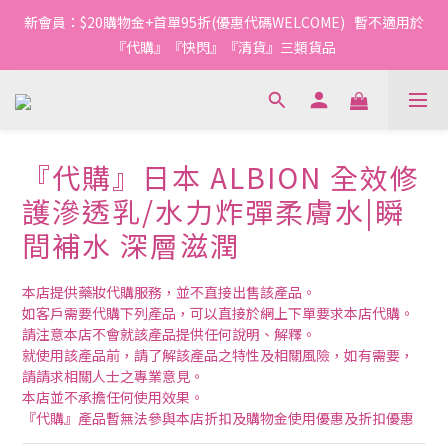
新會員：$20購物金+首單95折(優惠代碼WELCOME)   暫不適用於
『代購』『快閃』『清貨』三類貨品
『代購』日本 ALBION 全效修
護滲透乳/水力炸彈柔膚水|瞬
間補水 深層滋潤
本店提供藥妝代購服務，並不直接出售該產品。
如客戶需要代購下列產品，可以直接於網上下單要求本店代購。
請注意本店不會就該產品提供任何說明、解釋。
就使用該產品前，請了解該產品之特性及相關風險，如有需要，
請請求相關人士之專業意見。
本店並不承擔任何使用效果。
『代購』產品暫無法參與本店折扣及購物金使用優惠及折扣優惠