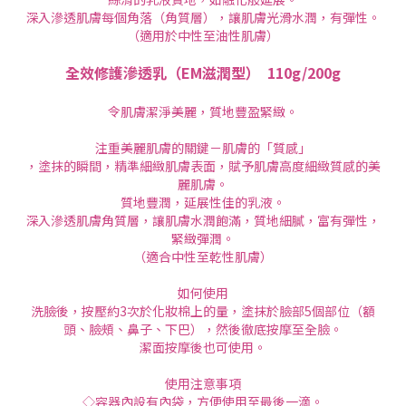
深入滲透肌膚每個角落（角質層），讓肌膚光滑水潤，有彈性。
（適用於中性至油性肌膚）
全效修護滲透乳（EM滋潤型）
110g/200g
令肌膚潔淨美麗，質地豐盈緊緻。
注重美麗肌膚的關鍵－肌膚的「質感」
，塗抹的瞬間，精準細緻肌膚表面，賦予肌膚高度細緻質感的美
麗肌膚。
質地豐潤，延展性佳的乳液。
深入滲透肌膚角質層，讓肌膚水潤飽滿，質地細膩，富有彈性，
緊緻彈潤。
（適合中性至乾性肌膚）
如何使用
洗臉後，按壓約3次於化妝棉上的量，塗抹於臉部5個部位（額
頭、臉頰、鼻子、下巴），然後徹底按摩至全臉。
潔面按摩後也可使用。
使用注意事項
◇容器內設有內袋，方便使用至最後一滴。