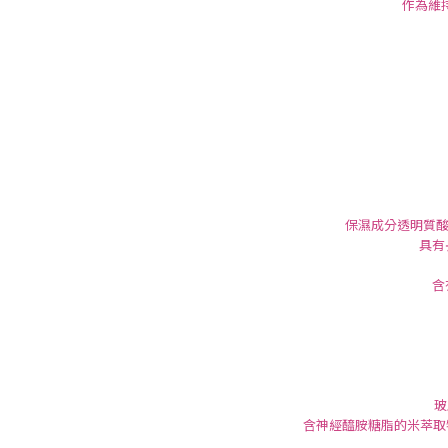
作為維
保濕成分透明質酸
具有
含
玻
含神經醯胺糖脂的米萃取