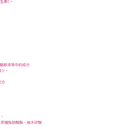
生素C。
、關節液等中的成分
減少。
成分
C、
、蔗糖脂肪酸酯、無水矽酸