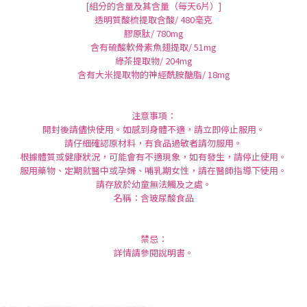
[組分的含量及其含量（每天6片）]
透明質酸梳提取含酸/ 480毫克
膠原肽/ 780mg
含有硫酸軟骨素魚翅提取/ 51mg
綠茶提取物/ 204mg
含有大米提取物的神經酰胺醣脂/ 18mg
注意事項：
開封後請儘快使用。如感到身體不適，請立即停止服用。
請仔細確認原材料，有食品過敏者請勿服用。
根據體質或健康狀況，可能會有不適現象，如有發生，請停止使用。
服用藥物、定期就醫中或孕婦、哺乳期女性，請在醫師指導下使用。
請存放於幼童無法觸及之處。
名稱：含玻尿酸食品
禁忌：
詳情請參閱說明書。