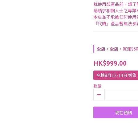
就使用該產品前，請了
請請求相關人士之專業
本店並不承擔任何使用
『代購』產品暫無法參
全店，全店，買滿$6
HK$999.00
今轉8月12-14日到
數量
現在預購