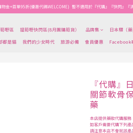
購物金+首單95折(優惠代碼WELCOME)   暫不適用於『代購』『快閃』
筍嘢區
揾筍嘢快閃區(8月團購筍貨）
品牌集
日本驛（藥
部都是貓
我們的少女時代
旅游必備
會員優惠
Faceboo
『代購』日
關節軟骨保
藥
本店提供藥妝代購服務
如客戶需要代購下列產
請注意本店不會就該產