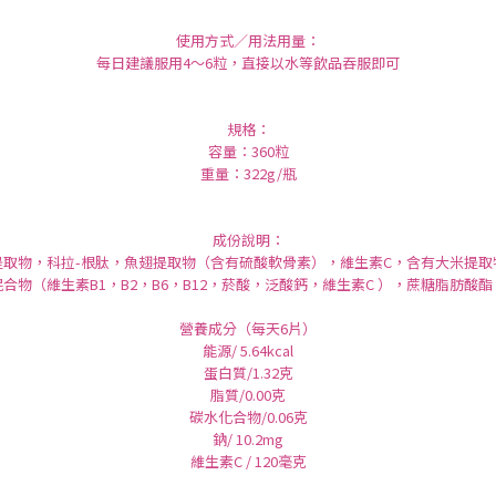
使用方式／用法用量：
每日建議服用4～6粒，直接以水等飲品吞服即可
規格：
容量：360粒
重量：322g/瓶
成份說明：
提取物，科拉-根肽，魚翅提取物（含有硫酸軟骨素），維生素C，含有大米提取
合物（維生素B1，B2，B6，B12，菸酸，泛酸鈣，維生素C ），蔗糖脂肪酸
營養成分（每天6片）
能源/ 5.64kcal
蛋白質/1.32克
脂質/0.00克
碳水化合物/0.06克
鈉/ 10.2mg
維生素C / 120毫克