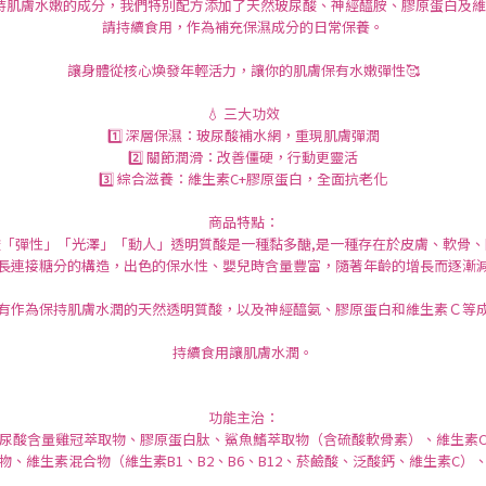
持肌膚水嫩的成分，我們特別配方添加了天然玻尿酸、神經醯胺、膠原蛋白及維
請持續食用，作為補充保濕成分的日常保養。
讓身體從核心煥發年輕活力，讓你的肌膚保有水嫩彈性🥰
💧 三大功效
1️⃣ 深層保濕：玻尿酸補水網，重現肌膚彈潤
2️⃣ 關節潤滑：改善僵硬，行動更靈活
3️⃣ 綜合滋養：維生素C+膠原蛋白，全面抗老化
商品特點：
「彈性」「光澤」「動人」透明質酸是一種黏多醣,是一種存在於皮膚、軟骨
長連接糖分的構造，出色的保水性、嬰兒時含量豐富，隨著年齡的增長而逐漸
有作為保持肌膚水潤的天然透明質酸，以及神經醯氨、膠原蛋白和維生素Ｃ等
持續食用讓肌膚水潤。
功能主治：
尿酸含量雞冠萃取物、膠原蛋白肽、鯊魚鰭萃取物（含硫酸軟骨素）、維生素
物、維生素混合物（維生素B1、B2、B6、B12、菸鹼酸、泛酸鈣、維生素C）