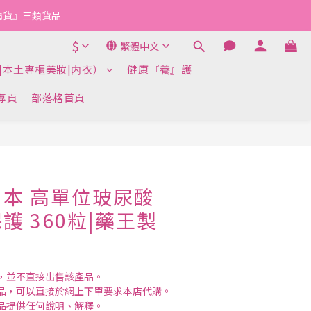
『清貨』三類貨品
$
繁體中文
|本土專櫃美妝|内衣）
健康『養』護
k專頁
部落格首頁
立即購買
本 高單位玻尿酸
護 360粒|藥王製
，並不直接出售該產品。
品，可以直接於網上下單要求本店代購。
品提供任何說明、解釋。