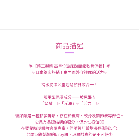
商品描述
🌟【藥王製藥 高單位玻尿酸關節軟骨保養】🌟
✨日本藥店熱銷！由內而外守護你的活力✨
補水潤澤×靈活關節雙效合一！
服用型保濕成分——玻尿酸💧
「緊緻」✨「光澤」✨「活力」✨
玻尿酸是一種黏多醣類，存在於皮膚、軟骨及關節液等部位。
它具有長鏈結構的糖分，保水性極佳👍🏻
在嬰兒時期體內含量豐富，但隨著年齡增長逐漸減少⤵️
想要回復嬌嫩的baby肌，玻尿酸真的是不可缺少