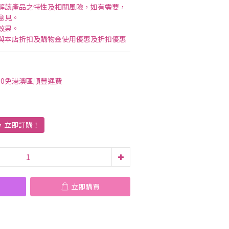
解該產品之特性及相關風險，如有需要，
意見。
效果。
與本店折扣及購物金使用優惠及折扣優惠
00免港澳區順豐運費
貨，立即訂購！
立即購買