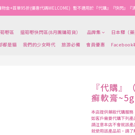
1
1
2
7
5
6
1
4
3
3
4
9
7
8
3
6
4
2
3
1
0
0
:
1
6
:
4
5
:
0
3
購物金+首單95折(優惠代碼WELCOME)   暫不適用於『代購』『快閃』
今轉截單
2
2
3
8
6
7
2
5
3
1
2
0
日
時
分
秒
0
5
3
4
2
1
1
2
7
5
6
1
4
2
0
1
4
2
3
1
0
0
:
1
6
:
4
5
:
0
3
1
0
今轉截單
3
1
2
0
日
時
分
秒
0
5
3
4
2
0
筍嘢區
揾筍嘢快閃區(8月團購筍貨）
品牌集
日本驛（藥
2
0
1
4
2
3
1
1
0
3
1
2
0
部都是貓
我們的少女時代
旅游必備
會員優惠
Faceboo
0
2
0
1
1
0
0
『代購』（
癬軟膏~5g
本店提供藥妝代購服務
如客戶需要代購下列產
請注意本店不會就該產
就使用該產品前，請了