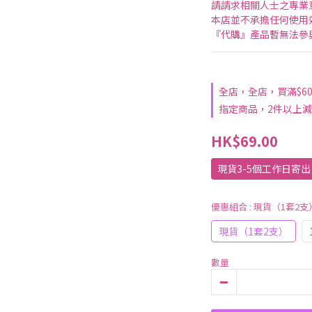
請請求相關人士之專業
本店並不承擔任何使用
『代購』產品暫無法參
全店，全店，買滿$6
指定商品，2件以上減
HK$69.00
現貨3-5個工作日寄
優惠組合
: 現貨（1套2支
現貨（1套2支）
數量