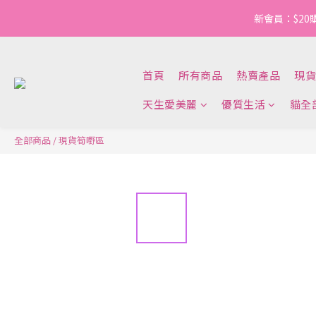
新會員：$20
首頁
所有商品
熱賣產品
現貨
天生愛美麗
優質生活
貓全
全部商品
/
現貨筍嘢區