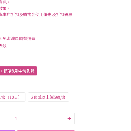
意見。
效果。
與本店折扣及購物金使用優惠及折扣優惠
00免港澳區順豐運費
5蚊
出，預購8月中旬到貨
）
1盒（10支）
2套或以上減5蚊/套