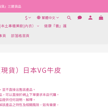
『清貨』三類貨品
$
繁體中文
|本土專櫃美妝|内衣）
健康『養』護
k專頁
部落格首頁
立即購買
現貨）日本VG牛皮
，並不直接出售該產品。
品，可以直接於網上下單要求本店代購。
品提供任何說明、解釋。
解該產品之特性及相關風險，如有需要，