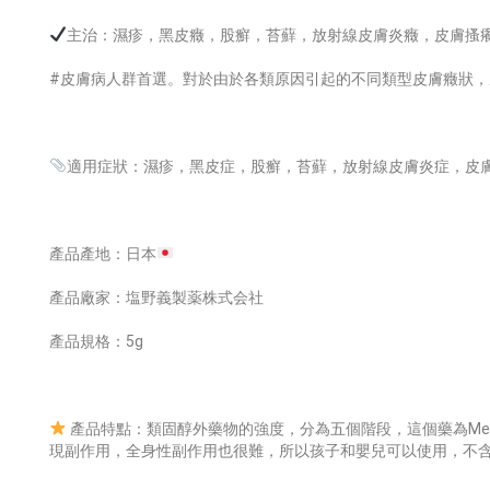
主治：濕疹，黑皮癥，股癬，苔蘚，放射線皮膚炎癥，皮膚搔
#皮膚病人群首選。對於由於各類原因引起的不同類型皮膚癥狀
適用症狀：濕疹，黑皮症，股癬，苔蘚，放射線皮膚炎症，皮
產品產地：日本
產品廠家：塩野義製薬株式会社
產品規格：5g
產品特點：類固醇外藥物的強度，分為五個階段，這個藥為Me
現副作用，全身性副作用也很難，所以孩子和嬰兒可以使用，不