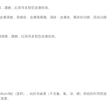
癢，膿皰，紅斑等多類型皮膚疾病。
，皮膚過敏，蕁麻疹、皮膚瘙癢癥、濕疹・皮膚炎、癢疹的治療。因為治
膚搔癢，膿皰，紅斑等多類型皮膚疾病。
dium4組（溫和）。由於非鹵素（不含氟、氯、溴、碘）系統的作用很
含激素。