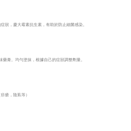
的症狀，慶大霉素抗生素，有助於防止細菌感染。
塗抹藥膏。均勻塗抹，根據自己的症狀調整劑量。
（疥瘡，陰虱等）