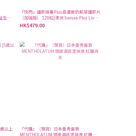
『快閃』護肝排毒Plus高濃度奶薊草護肝片
胃益生菌
（加強版） 120粒|澳洲 Swisse Plus Liver
Detox Tonic & Cleanse|搵好西
HK$479.00
5歲以上
『代購』（現貨）日本曼秀雷敦
MENTHOLATUM 頭皮濕疹塗抹液 紅腫消