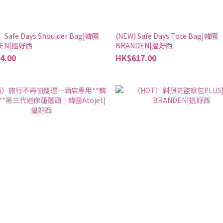
Safe Days Shoulder Bag|韓國
(NEW) Safe Days Tote Bag|韓國
DEN|搵好西
BRANDEN|搵好西
4.00
HK$617.00