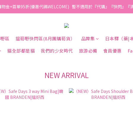
購物金+首單95折(優惠代碼WELCOME)   暫不適用於『代購』『快閃』
筍嘢區
揾筍嘢快閃區(8月團購筍貨）
品牌集
日本驛（藥|
貓全部都是貓
我們的少女時代
旅游必備
會員優惠
F
NEW ARRIVAL