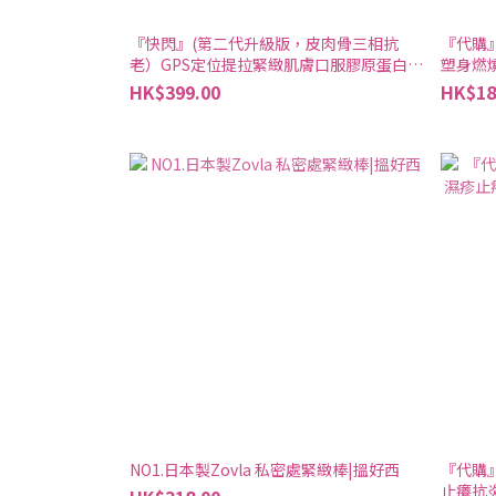
『快閃』(第二代升級版，皮肉骨三相抗
『代購
老）GPS定位提拉緊緻肌膚口服膠原蛋白玻
尿酸14天重塑V面 超光瓶 30粒|澳洲
HK$399.00
HK$18
Swisse Beauty L-Ergothioneine Ha
Collagen+|搵好西
NO1.日本製Zovla 私密處緊緻棒|搵好西
『代購
止癢抗炎