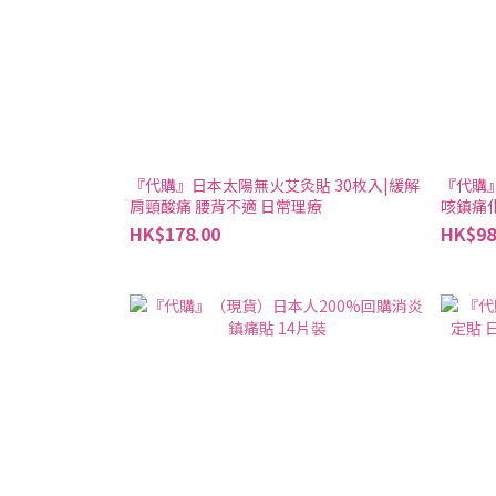
『代購』日本太陽無火艾灸貼 30枚入|緩解
『代購
肩頸酸痛 腰背不適 日常理療
咳鎮痛
HK$178.00
HK$98