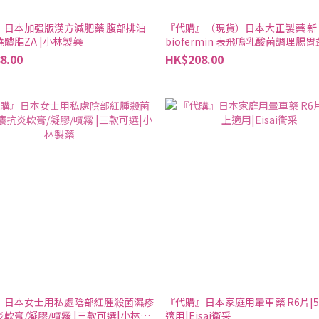
』日本加强版漢方減肥藥 腹部排油
『代購』（現貨）日本大正製藥 新
塑身燃燒體脂ZA |小林製藥
biofermin 表飛鳴乳酸菌調理腸
片540錠
8.00
HK$208.00
』日本女士用私處陰部紅腫殺菌濕疹
『代購』日本家庭用暈車藥 R6片|
軟膏/凝膠/噴霧 |三款可選|小林製
適用|Eisai衛采