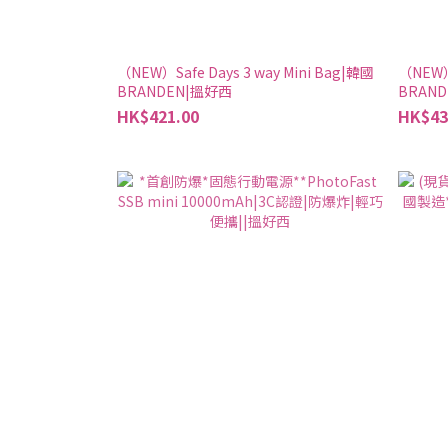
（NEW）Safe Days 3 way Mini Bag|韓國
（NEW）
BRANDEN|搵好西
BRAN
HK$421.00
HK$43