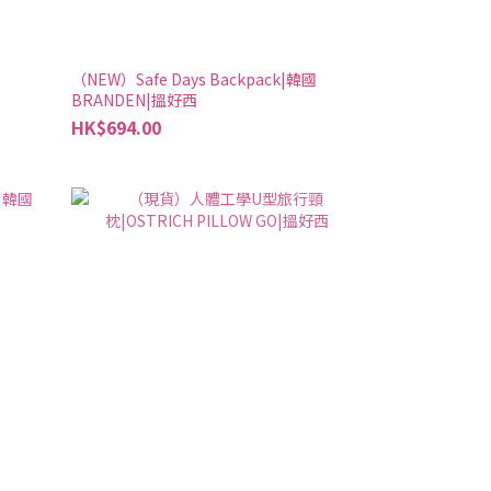
（NEW）Safe Days Backpack|韓國
BRANDEN|搵好西
HK$694.00