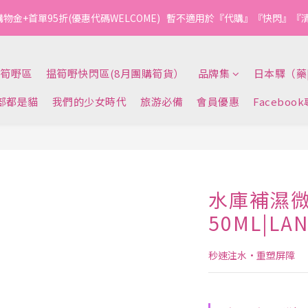
1
1
2
7
6
5
5
5
3
3
4
9
8
7
7
7
4
3
2
2
2
0
0
:
1
6
:
5
4
:
4
4
購物金+首單95折(優惠代碼WELCOME)   暫不適用於『代購』『快閃』
今轉截單
2
2
3
8
7
6
6
6
3
2
1
1
1
日
時
分
秒
0
5
4
3
3
3
1
1
2
7
6
5
5
5
2
1
0
0
0
4
3
2
2
2
0
0
:
1
6
:
5
4
:
4
4
1
0
今轉截單
3
2
1
1
1
日
時
分
秒
0
5
4
3
3
3
0
筍嘢區
揾筍嘢快閃區(8月團購筍貨）
品牌集
日本驛（藥
2
1
0
0
0
4
3
2
2
2
1
0
3
2
1
1
1
部都是貓
我們的少女時代
旅游必備
會員優惠
Faceboo
0
2
1
0
0
0
1
0
0
水庫補濕
50ML|LA
秒速注水·重塑屏障