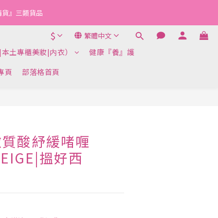
『清貨』三類貨品
$
繁體中文
|本土專櫃美妝|内衣）
健康『養』護
k專頁
部落格首頁
微質酸紓緩啫喱
NEIGE|搵好西