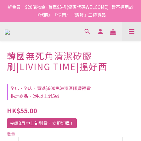
1
1
3
1
4
9
5
4
4
6
4
7
8
3
6
0
5
1
9
0
0
:
2
0
:
3
8
:
4
新會員：$20購物金+首單95折(優惠代碼WELCOME)   暫不適用於
3
3
5
3
6
7
今轉截單
2
5
日
時
分
秒
4
0
8
1
2
7
3
2
2
4
2
5
6
『代購』『快閃』『清貨』三類貨品
1
4
3
7
0
1
6
2
1
1
3
1
4
9
5
0
3
2
6
0
5
1
0
0
:
2
0
:
3
8
:
4
今轉截單
2
1
5
4
0
日
時
分
秒
1
2
7
3
1
0
4
3
0
1
6
2
0
3
2
0
5
1
韓國無死角清潔矽膠
2
1
4
0
1
0
3
刷|LIVING TIME|搵好西
0
2
1
0
全店，全店，買滿$600免港澳區順豐運費
指定商品，2件以上減5蚊
HK$55.00
今轉8月中上旬到貨，立即訂購！
數量