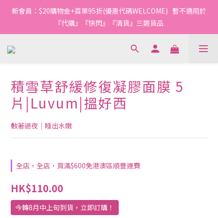
1
1
2
8
4
1
4
8
4
4
5
7
4
7
4
0
0
4
0
0
:
1
7
:
3
0
:
3
新會員：$20購物金+首單95折(優惠代碼WELCOME)   暫不適用於
7
3
3
4
6
3
6
今轉截單
日
時
分
秒
3
3
0
6
2
2
6
2
2
3
9
5
2
5
『代購』『快閃』『清貨』三類貨品
9
2
2
5
1
1
5
1
1
2
8
4
1
4
8
1
1
4
0
0
4
0
0
:
1
7
:
3
0
:
3
7
今轉截單
0
0
3
日
時
分
秒
3
0
6
2
2
6
2
2
5
1
1
5
1
1
4
0
0
4
積雪草舒緩修復凝膠面膜 5
0
0
3
3
2
片|Luvum|搵好西
2
1
1
0
0
敷著過夜｜睡出水嫩
全店，全店，買滿$600免港澳區順豐運費
HK$110.00
今轉8月中上旬到貨，立即訂購！