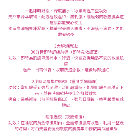
一貼即時舒緩、深度補水、冰鎮降溫三重功效
天然來源萃取物，配方極致溫和、無刺激，讓脆弱的敏感肌與痘
痘肌都能安心使用
獨家高濃縮果凍凝膠，精華完美導入肌膚，不滑落不滴漏，更能
敷著過夜
3大解鎖用法:
30分鐘即時舒緩前導（即時急救護理）
功效：即時為肌膚深層補水、降溫，快速安撫燥熱不安的敏感肌
膚
適合：日常保養、妝前快速急救、曬後局部退紅
2小時深層集中修復（重度受損護理）
功效：當肌膚受到強烈刺激、泛紅嚴重時，能讓肌膚全面穩定下
來，並長時間維持極佳的舒緩效果
適合：醫美術後（無開放性傷口）、強烈日曬後、換季嚴重敏感
脫皮
睡眠過夜（夜間修復）
功效：在睡眠的黃金修復期內，全面修復肌膚狀態，利用一整晚
的時間，將白天變得脆弱敏感的肌膚集中修復與深層鎮靜