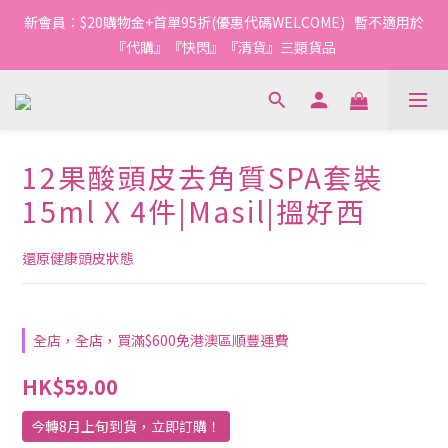
1
1
2
9
2
8
2
6
4
4
5
5
5
9
5
4
2
0
0
:
1
8
:
1
7
:
1
5
新會員：$20購物金+首單95折(優惠代碼WELCOME)   暫不適用於
3
3
4
4
4
8
今轉截單
日
時
分
秒
4
3
1
0
7
0
6
0
4
2
2
3
3
9
3
7
『代購』『快閃』『清貨』三類貨品
3
2
0
6
5
3
1
1
2
9
2
8
2
6
2
1
5
4
2
0
0
:
1
8
:
1
7
:
1
5
今轉截單
1
0
4
3
1
日
時
分
秒
0
7
0
6
0
4
0
3
2
0
6
5
3
2
1
5
4
2
12果酸頭皮去角質SPA套裝
1
0
4
3
1
0
3
2
0
15ml X 4件|Masil|搵好西
2
1
1
0
還原健康頭皮狀態
0
全店，全店，買滿$600免港澳區順豐運費
HK$59.00
今轉8月上旬到貨，立即訂購！