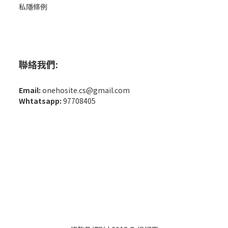
私隱條例
聯絡我們:
Email:
onehosite.cs@gmail.com
Whtatsapp:
97708405