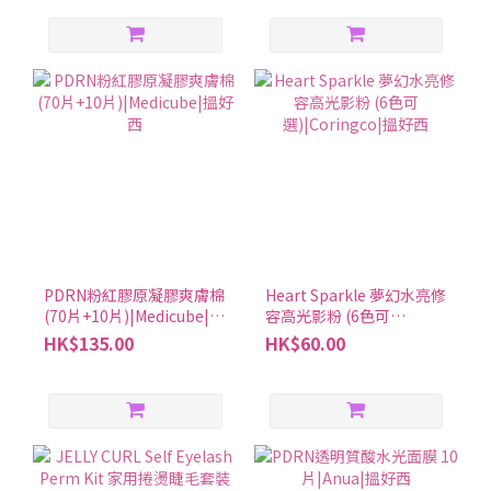
都可以吃合利他命。記得按照說明上的使用方法和劑量，還有注意
事項來使用喔。2. 合利他命是否有成分依賴性或耐受性？合利他命
的成分不會讓人上癮，也不會讓效果變差，所以長期吃也不會有問
題。3. 合利他命的適用年齡及功效是什麼？合利他命A適合7歲以上
的人用，其他錠劑要15歲以上才可以吃。合利他命可以幫你緩解身
體疲勞、眼睛疲勞、肩膀痛、腰痛和肌肉痛。4. 懷孕期間可以服用
合利他命嗎？如果懷孕期間想用合利他命，請告知主治醫師。5. 服
用合利他命有哪種可能的副作用？有些人可能會有副作用，不同產
品可能有不同的狀況,建議確認合利他命說明書上寫的可能症狀。以
合利他命EX Plus為例： 在服用前要注意。如果你正在接受醫生治療
或對藥物有過敏反應，建議先問問醫生或藥劑師。服用後若出現皮
PDRN粉紅膠原凝膠爽膚棉
Heart Sparkle 夢幻水亮修
膚發疹、紅腫、瘙癢，或消化系統不適如噁心、嘔吐、口腔炎、胃
(70片+10片)|Medicube|搵
容高光影粉 (6色可
好西
選)|Coringco|搵好西
HK$135.00
HK$60.00
部不適等症狀，要馬上停藥並看醫生。另外，服藥後可能會便秘、
腹瀉或軟便，一旦症狀持續或加重，也建議停藥。如果用了一個月
還沒改善，或者月經提前、經血量變多，要去看醫生。隨時留意身
體變化，必要時攜帶說明書去諮詢專業人士。6. 服用合利他命時，
需要注意與其他藥物的相互作用嗎？有些處方藥可能需要注意，最
好問問藥劑師會比較安全。7. 合利他命的建議服用時間及方式是什