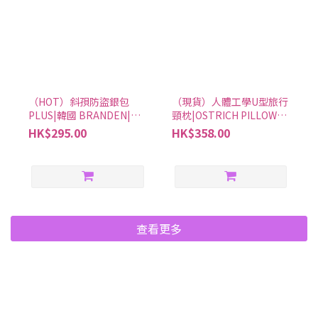
（HOT）斜孭防盜銀包
（現貨）人體工學U型旅行
PLUS|韓國 BRANDEN|搵
頸枕|OSTRICH PILLOW
好西
GO|搵好西
HK$295.00
HK$358.00
查看更多