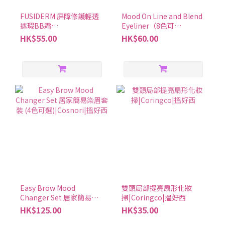
能。如果你也飽受排便不順之苦，不妨試試看「合利他命
FUSIDERM 屏障修護輕透
Mood On Line and Blend
A」！ ③「合利他命A」其實是一家大小的保健好幫手 想為全家大小
遮瑕BB霜
Eyeliner（8色可
選擇一款通用的保健藥品嗎？推薦選擇「合利他命A」，這也是合力
40ml|Dongwha東亞製藥|
選）|Banila Co|搵好西
HK$55.00
HK$60.00
他命錠劑系列中唯一適合7歲以上孩童服用的產品。其他產品則是15
搵好西
歲起可服用。「合利他命A」7歲以上即可服用，可作為全家大小的
保健好幫手 ④「MEDICAL GOLD」其實對手腳麻痺有幫助 當感受到
強烈的眼睛、肩膀、腰部與脖子等痠痛疲勞症狀產生，這時合利他
命「MEDICAL GOLD」將能發揮作用！「MEDICAL GOLD」當中因
含有「甲鈷胺（Mecobalamin）」成分，即維他命B12 的一種，此
成分與修復末梢神經息息相關，與「葉酸」加乘後可緩和眼睛、肩
頸僵硬與腰痠背痛等症狀，並有助於改善手腳麻痺的問題！ 「合利
他命」該買哪一款？實用比較表格統整！ 這次介紹了許多關於「合
利他命」系列產品的基礎、進階知識，最後再幫大家統整成表格，
能一次比較各產品特色、成分、適合症狀與服用時機，相信能更加
一目了然！ 「合利他命」系列產品每款特色都不相同，日常輕微疲
Easy Brow Mood
雙頭局部提亮扇形化妝
勞、較嚴重的肩頸痠痛等，都能針對症狀挑選最適合的「合利他
Changer Set 居家簡易染
掃|Coringco|搵好西
命」，陪伴一家人保健身體！ 合利他命常見問題1. 合利他命的服用
眉套裝 (4色可
HK$125.00
HK$35.00
選)|Cosnori|搵好西
方法及注意事項是什麼？如果是想改善症狀或補充維生素，那每天