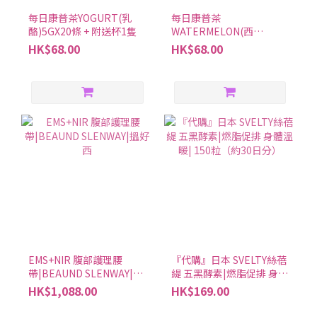
每日康普茶YOGURT(乳
每日康普茶
酪)5GX20條 + 附送杯1隻
WATERMELON(西
瓜)5GX20條 + 附送杯1隻
HK$68.00
HK$68.00
EMS+NIR 腹部護理腰
『代購』日本 SVELTY絲蓓
帶|BEAUND SLENWAY|搵
緹 五黑酵素|燃脂促排 身體
好西
溫暖| 150粒（約30日分）
HK$1,088.00
HK$169.00