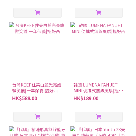
台灣KEEP住美白藍光亮齒
韓國 LUMENA FAN JET
微笑儀|一年保養|搵好西
MINI 便攜式無線風扇|搵好
西
HK$588.00
HK$189.00