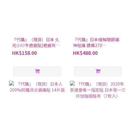
『代購』（現貨）日本 久
『代購』日本緩解關節痛
光小川令疤痕貼|疤痕有救
神經痛 腰痛270
啦
錠|ZeriaZS硫酸軟骨素鯊
HK$158.00
HK$488.00
魚軟骨精華