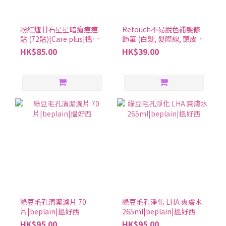
粉紅爐甘石星星暗瘡痘痘
Retouch不易脫色補髮修
貼 (72貼)|Care plus|搵好
飾筆 (白髮, 髮際線, 頭皮適
西
用) (2色可選)|Rire|搵好西
HK$85.00
HK$39.00
綠豆毛孔清潔濾片 70
綠豆毛孔淨化 LHA 爽膚水
片|beplain|搵好西
265ml|beplain|搵好西
HK$95.00
HK$95.00