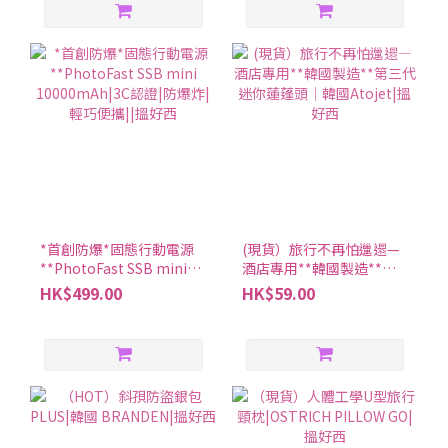
*首創防爆*固態行動電源
(現貨）旅行不再怕邋遢—
**PhotoFast SSB mini
酒店專用**韓國製造**第
10000mAh|3C認證|防爆
三代迷你蓮蓬頭│韓國
HK$499.00
HK$59.00
炸|輕巧便攜||搵好西
Atojet|搵好西