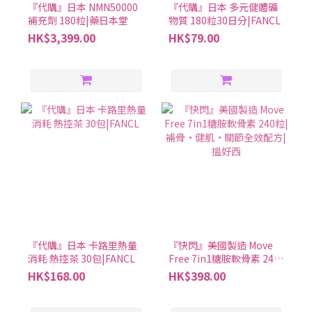
『代購』日本 NMN50000
『代購』日本 多元健體礦
補充劑 180粒|藥日本堂
物質 180粒30日分|FANCL
HK$3,399.00
HK$79.00
『代購』日本 卡路里熱量
『快閃』美國製造 Move
消耗 熱控茶 30包|FANCL
Free 7in1糖胺軟骨素 240
粒|補骨·健肌·關節全效
HK$168.00
HK$398.00
配方|搵好西