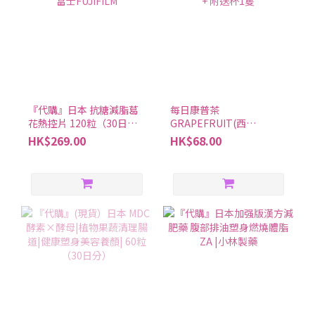
『代購』日本 抗糖減脂葛
每日康普茶
花熱控片 120粒（30日
GRAPEFRUIT(西
分）| 富士FUJIFILM
柚)5GX20條 + 附送杯1隻
HK$269.00
HK$68.00