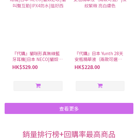
『代購』貓咪形真無線藍
『代購』日本 Yunth 28天
牙耳機|日本 NECO|貓奴必
安瓶精華液（兩款可選）|
收|貓叫聲互動|IPX4防水|
淡紋緊緻 亮白膚色
HK$529.00
HK$228.00
搵好西
查看更多
銷量排行榜+回購率最高商品