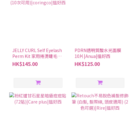
麼？因為成分可能會讓胃不舒服，建議飯後立刻用水或溫水整顆吞
下合利他命。不建議一次吃很多天的份量喔。8. 合利他命的劑量建
議是什麼？15歲以上的大家按照合利他命建議的劑量來吃，11-14歲
和7-10歲的朋友可以根據年齡調整合利他命A的劑量。9. 什麼時間服
用合利他命最合適？合利他命金強效錠一天三次，每次吃一顆。其
他合利他命錠劑每天一次，飯後馬上吃。可以根據自己的生活節奏
JELLY CURL Self Eyelash
PDRN透明質酸水光面膜
來選擇時間，這樣就不容易忘記。10. 如果合利他命效果不明顯，有
Perm Kit 家用捲燙睫毛套
10片|Anua|搵好西
什麼建議？每天一次，每次一瓶，記得按照用法和劑量來吃合利他
裝 (10次可用)|coringco|
HK$145.00
HK$125.00
命。如果覺得效果不夠好，可以試試含Fursultiamine成分多一點的
搵好西
錠劑。 服用時請注意※請嚴格遵守附件說明書上的用法及用量。 ※
小孩服用的情況下，請在監護人的監督下遵附件說明書上所寫的用
法及用量。 ※如症狀沒有改善請盡快就醫。