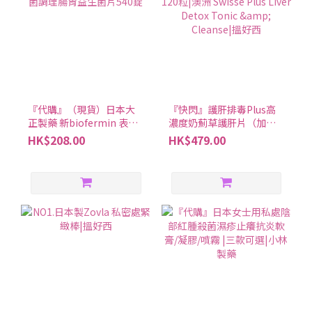
『代購』（現貨）日本大
『快閃』護肝排毒Plus高
正製藥 新biofermin 表飛
濃度奶薊草護肝片（加強
鳴乳酸菌調理腸胃益生菌
版） 120粒|澳洲 Swisse
HK$208.00
HK$479.00
片540錠
Plus Liver Detox Tonic &
Cleanse|搵好西