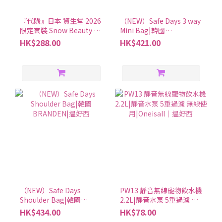
『代購』日本 資生堂 2026
（NEW）Safe Days 3 way
限定套裝 Snow Beauty 亮
Mini Bag|韓國
膚粉餅|定妝補妝護膚一盒
BRANDEN|搵好西
HK$288.00
HK$421.00
完成
（NEW）Safe Days
PW13 靜音無線寵物飲水機
Shoulder Bag|韓國
2.2L|靜音水泵 5重過濾 無
BRANDEN|搵好西
線使用|Oneisall│搵好西
HK$434.00
HK$78.00