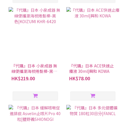
『代購』日本 小泉成器 無
『代購』日本 ACE快速止
線便攜瀏海梳捲髮棒-黑
癢液 30ml|興和 KOWA
色|KOIZUMI KHR-6420
HK$219.00
HK$78.00