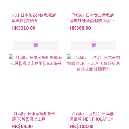
NO1.日本製Zovla 私密處
『代購』日本女士用私處
緊緻棒|搵好西
陰部紅腫殺菌濕疹止癢抗
炎軟膏/凝膠/噴霧 |三款可
HK$318.00
HK$68.00
選|小林製藥
『代購』日本家庭用暈車
『代購』（現貨）日本曼
藥 R6片|5歲以上適
秀雷敦 MENTHOLATUM
用|Eisai衛采
頭皮濕疹塗抹液 紅腫消炎
HK$69.00
HK$108.00