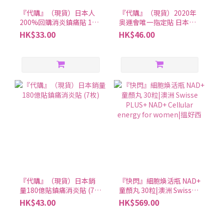
『代購』（現貨）日本人
『代購』（現貨）2020年
200%回購消炎鎮痛貼 14
奥運會唯一指定貼 日本第
片裝
一三共加強版貼布（7枚
HK$33.00
HK$46.00
入）
『代購』（現貨）日本銷
『快閃』細胞煥活瓶 NAD+
量180億貼鎮痛消炎貼 (7
童顏丸 30粒|澳洲 Swisse
枚)
PLUS+ NAD+ Cellular
HK$43.00
HK$569.00
energy for women|搵好
西