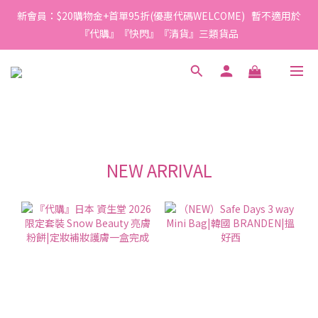
1
1
2
3
6
2
1
4
4
4
5
6
9
5
4
7
2
0
0
0
:
1
2
:
5
1
:
0
3
新會員：$20購物金+首單95折(優惠代碼WELCOME)   暫不適用於
3
3
4
5
8
4
3
6
今轉截單
日
時
分
秒
1
0
1
4
0
2
2
2
3
4
7
3
2
5
『代購』『快閃』『清貨』三類貨品
0
0
3
1
1
1
2
3
6
2
1
4
2
0
0
0
:
1
2
:
5
1
:
0
3
今轉截單
1
日
時
分
秒
0
1
4
0
2
0
0
3
1
2
0
1
0
NEW ARRIVAL