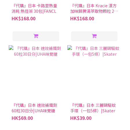
『代購』日本 卡路里熱量
『代購』日本 Kracie 漢方
消耗 熱控茶 30包|FANCL
加味歸脾湯萃取物顆粒 24
包8日分|改善貧血疲勞失
HK$168.00
HK$168.00
眠
『代購』日本 速效補鐵劑
『代購』日本 三麗鷗驅蚊
60粒30日分|UHA味覺糖
手環（一包5條）|Skater
HK$69.00
HK$39.00