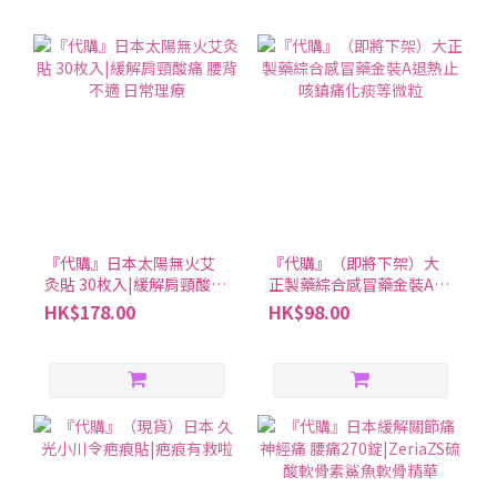
『代購』日本太陽無火艾
『代購』（即將下架）大
灸貼 30枚入|緩解肩頸酸痛
正製藥綜合感冒藥金裝A退
腰背不適 日常理療
熱止咳鎮痛化痰等微粒
HK$178.00
HK$98.00