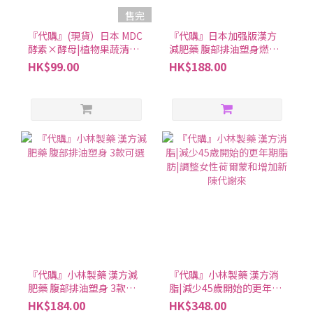
售完
『代購』(現貨）日本 MDC
『代購』日本加强版漢方
酵素×酵母|植物果蔬清理
減肥藥 腹部排油塑身燃燒
腸道|健康塑身美容養顏|
體脂ZA |小林製藥
HK$99.00
HK$188.00
60粒（30日分）
『代購』小林製藥 漢方減
『代購』小林製藥 漢方消
肥藥 腹部排油塑身 3款可
脂|減少45歲開始的更年期
選
脂肪|調整女性荷爾蒙和增
HK$184.00
HK$348.00