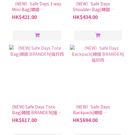
（NEW）Safe Days 3 way
（NEW）Safe Days
Mini Bag|韓國
Shoulder Bag|韓國
BRANDEN|搵好西
BRANDEN|搵好西
HK$421.00
HK$434.00
(NEW) Safe Days Tote
（NEW）Safe Days
Bag|韓國 BRANDEN|搵好
Backpack|韓國
西
BRANDEN|搵好西
HK$617.00
HK$694.00