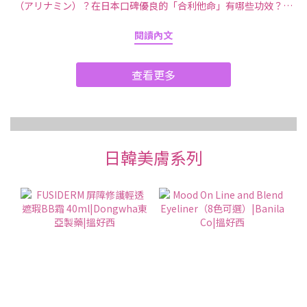
（アリナミン）？在日本口碑優良的「合利他命」有哪些功效？這
個自1954年問世後，便持續維護日本人生活保健的製藥品牌，能經
閱讀內文
得起時代考驗不是沒有原因，這次要來公開「合利他命」系列商品
的功效與實用選購指南，到日本藥妝店時記得先參考這篇介
查看更多
紹！ 「合利他命」其實有這些效用！4大特點公開 ①「合利他命」
推薦給熱愛運動、健身的人進行肌肉鍛鍊後所產生的痠痛感，推薦
可服用「合利他命」來緩解 很多人都知道，合利他命系列產品能改
善肩頸僵硬、腰部疼痛、身體疲勞等症狀。但你知道嗎？其實合利
他命也推薦給常運動的人！人們經常透過運動、健身維持身材，但
日韓美膚系列
做太過頭往往會出現肌肉酸痛的情況。合利他命EX PLUS 強效錠含
有維生素B1 誘導體（Fursultiamine）、維生素B6 、維生素B12 等
成分，其中維他命B1 在身體所需能量具重要角色，而維他命B6 與
B12 跟神經功能息息相關，酸痛感也能獲得舒緩。合利他命 EX
PLUS 第3類醫藥品 點擊圖片有產品鏈接及介紹 合利他命 EX PLUS α
第3類醫藥品點擊圖片有產品鏈接及介紹 ②「合利他命A」其實可以
舒緩便秘 「合利他命A」可緩減日常生活中累積的疲倦感，適合在感
到身體沉重無力時服用，除此之外，其實還有助於舒緩便秘！其
中，維生素B1 誘導體（Fursultiamine）具有促進腸胃蠕動的功