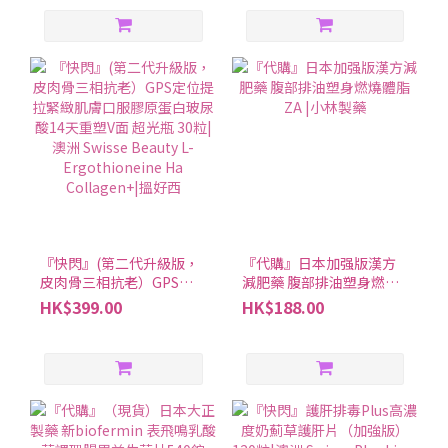
『快閃』(第二代升級版，
『代購』日本加强版漢方
皮肉骨三相抗老）GPS定
減肥藥 腹部排油塑身燃燒
位提拉緊緻肌膚口服膠原
體脂ZA |小林製藥
HK$399.00
HK$188.00
蛋白玻尿酸14天重塑V面
超光瓶 30粒|澳洲 Swisse
Beauty L-Ergothioneine
Ha Collagen+|搵好西