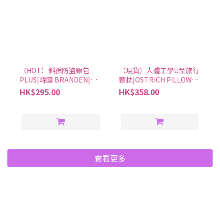
（HOT）斜孭防盜銀包
（現貨）人體工學U型旅行
PLUS|韓國 BRANDEN|搵
頸枕|OSTRICH PILLOW
好西
GO|搵好西
HK$295.00
HK$358.00
查看更多