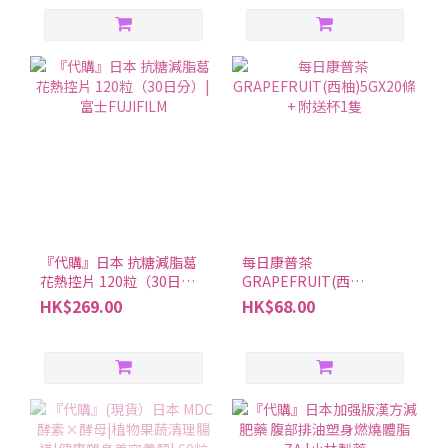
『代購』日本 抗糖減脂葛
每日康普茶
花熱控片 120粒（30日
GRAPEFRUIT(西
分）| 富士FUJIFILM
柚)5GX20條 + 附送杯1隻
HK$269.00
HK$68.00