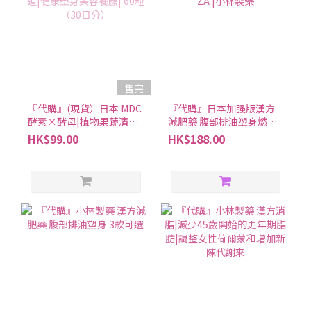
售完
『代購』(現貨）日本 MDC
『代購』日本加强版漢方
酵素×酵母|植物果蔬清理
減肥藥 腹部排油塑身燃燒
腸道|健康塑身美容養顏|
體脂ZA |小林製藥
HK$99.00
HK$188.00
60粒（30日分）