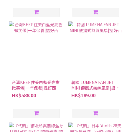
台灣KEEP住美白藍光亮齒
韓國 LUMENA FAN JET
微笑儀|一年保養|搵好西
MINI 便攜式無線風扇|搵好
西
HK$588.00
HK$189.00