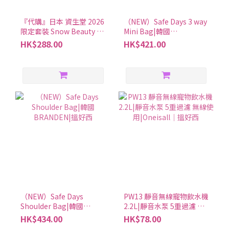
『代購』日本 資生堂 2026
（NEW）Safe Days 3 way
限定套裝 Snow Beauty 亮
Mini Bag|韓國
膚粉餅|定妝補妝護膚一盒
BRANDEN|搵好西
HK$288.00
HK$421.00
完成
（NEW）Safe Days
PW13 靜音無線寵物飲水機
Shoulder Bag|韓國
2.2L|靜音水泵 5重過濾 無
BRANDEN|搵好西
線使用|Oneisall│搵好西
HK$434.00
HK$78.00