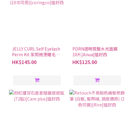
麼？因為成分可能會讓胃不舒服，建議飯後立刻用水或溫水整顆吞
下合利他命。不建議一次吃很多天的份量喔。8. 合利他命的劑量建
議是什麼？15歲以上的大家按照合利他命建議的劑量來吃，11-14歲
和7-10歲的朋友可以根據年齡調整合利他命A的劑量。9. 什麼時間服
用合利他命最合適？合利他命金強效錠一天三次，每次吃一顆。其
他合利他命錠劑每天一次，飯後馬上吃。可以根據自己的生活節奏
JELLY CURL Self Eyelash
PDRN透明質酸水光面膜
來選擇時間，這樣就不容易忘記。10. 如果合利他命效果不明顯，有
Perm Kit 家用捲燙睫毛套
10片|Anua|搵好西
什麼建議？每天一次，每次一瓶，記得按照用法和劑量來吃合利他
裝 (10次可用)|coringco|
HK$145.00
HK$125.00
命。如果覺得效果不夠好，可以試試含Fursultiamine成分多一點的
搵好西
錠劑。 服用時請注意※請嚴格遵守附件說明書上的用法及用量。 ※
小孩服用的情況下，請在監護人的監督下遵附件說明書上所寫的用
法及用量。 ※如症狀沒有改善請盡快就醫。