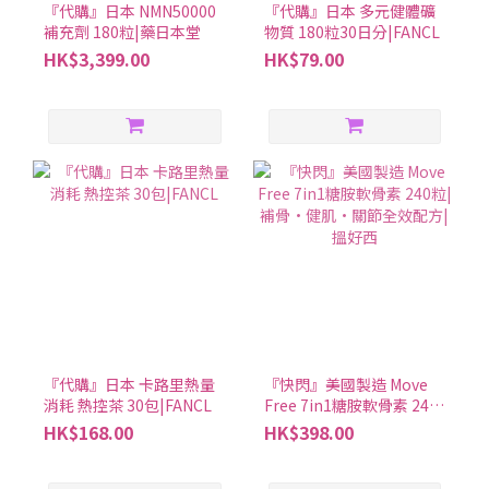
『代購』日本 NMN50000
『代購』日本 多元健體礦
補充劑 180粒|藥日本堂
物質 180粒30日分|FANCL
HK$3,399.00
HK$79.00
『代購』日本 卡路里熱量
『快閃』美國製造 Move
消耗 熱控茶 30包|FANCL
Free 7in1糖胺軟骨素 240
粒|補骨·健肌·關節全效
HK$168.00
HK$398.00
配方|搵好西