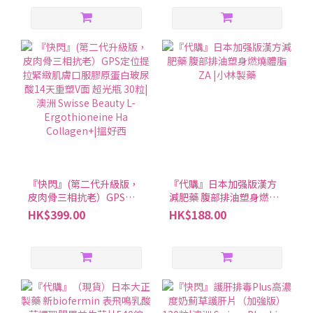
『快閃』(第二代升級版，
『代購』日本加强版漢方
皮肉骨三相抗老）GPS定
減肥藥 腹部排油塑身燃燒
位提拉緊緻肌膚口服膠原
體脂ZA |小林製藥
HK$399.00
HK$188.00
蛋白玻尿酸14天重塑V面
超光瓶 30粒|澳洲 Swisse
Beauty L-Ergothioneine
Ha Collagen+|搵好西