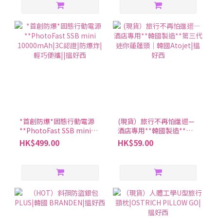
*首創防爆*固態行動電源
(現貨）旅行不再怕邋遢—
**PhotoFast SSB mini
酒店專用**韓國製造**第
10000mAh|3C認證|防爆
三代迷你蓮蓬頭│韓國
HK$499.00
HK$59.00
炸|輕巧便攜||搵好西
Atojet|搵好西