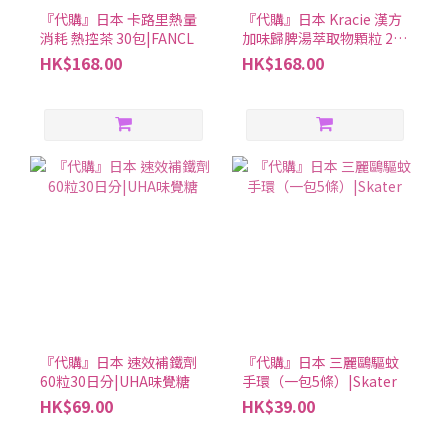
『代購』日本 卡路里熱量
『代購』日本 Kracie 漢方
消耗 熱控茶 30包|FANCL
加味歸脾湯萃取物顆粒 24
包8日分|改善貧血疲勞失
HK$168.00
HK$168.00
眠
『代購』日本 速效補鐵劑
『代購』日本 三麗鷗驅蚊
60粒30日分|UHA味覺糖
手環（一包5條）|Skater
HK$69.00
HK$39.00