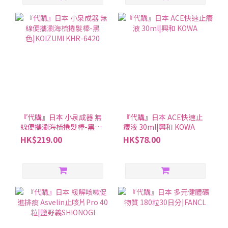
『代購』日本 小泉成器 無
『代購』日本 ACE快速止
線便攜瀏海梳捲髮棒-黑
癢液 30ml|興和 KOWA
色|KOIZUMI KHR-6420
HK$219.00
HK$78.00