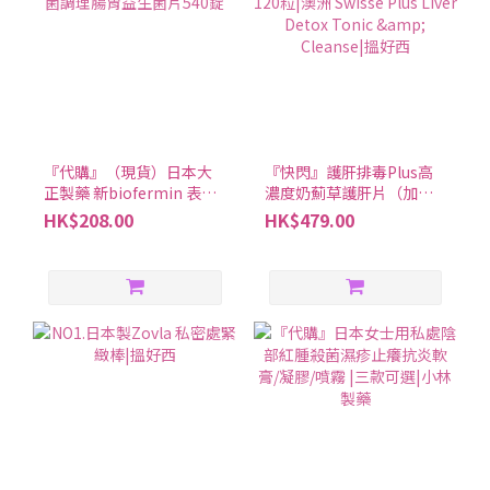
『代購』（現貨）日本大
『快閃』護肝排毒Plus高
正製藥 新biofermin 表飛
濃度奶薊草護肝片（加強
鳴乳酸菌調理腸胃益生菌
版） 120粒|澳洲 Swisse
HK$208.00
HK$479.00
片540錠
Plus Liver Detox Tonic &
Cleanse|搵好西