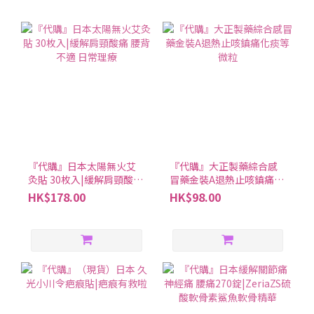
『代購』日本太陽無火艾
『代購』大正製藥綜合感
灸貼 30枚入|緩解肩頸酸痛
冒藥金裝A退熱止咳鎮痛化
腰背不適 日常理療
痰等微粒
HK$178.00
HK$98.00