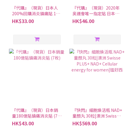
『代購』（現貨）日本人
『代購』（現貨）2020年
200%回購消炎鎮痛貼 14
奥運會唯一指定貼 日本第
片裝
一三共加強版貼布（7枚
HK$33.00
HK$46.00
入）
『代購』（現貨）日本銷
『快閃』細胞煥活瓶 NAD+
量180億貼鎮痛消炎貼 (7
童顏丸 30粒|澳洲 Swisse
枚)
PLUS+ NAD+ Cellular
HK$43.00
HK$569.00
energy for women|搵好
西