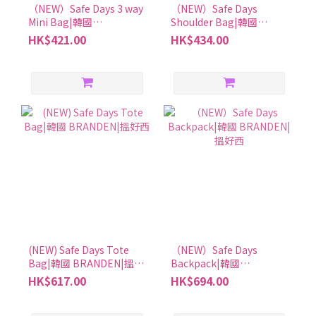
（NEW）Safe Days 3 way
（NEW）Safe Days
Mini Bag|韓國
Shoulder Bag|韓國
BRANDEN|搵好西
BRANDEN|搵好西
HK$421.00
HK$434.00
(NEW) Safe Days Tote
（NEW）Safe Days
Bag|韓國 BRANDEN|搵好
Backpack|韓國
西
BRANDEN|搵好西
HK$617.00
HK$694.00