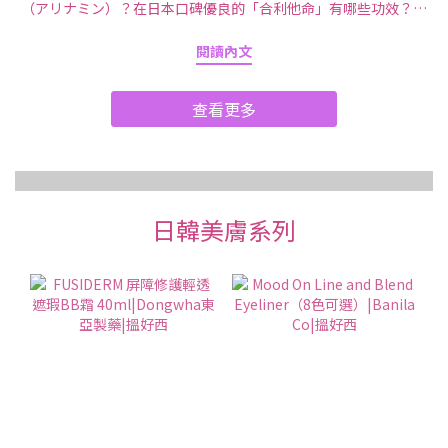
（アリナミン）？在日本口碑優良的「合利他命」有哪些功效？這
個自1954年問世後，便持續維護日本人生活保健的製藥品牌，能經
閱讀內文
得起時代考驗不是沒有原因，這次要來公開「合利他命」系列商品
的功效與實用選購指南，到日本藥妝店時記得先參考這篇介
查看更多
紹！ 「合利他命」其實有這些效用！4大特點公開 ①「合利他命」
推薦給熱愛運動、健身的人進行肌肉鍛鍊後所產生的痠痛感，推薦
可服用「合利他命」來緩解 很多人都知道，合利他命系列產品能改
善肩頸僵硬、腰部疼痛、身體疲勞等症狀。但你知道嗎？其實合利
他命也推薦給常運動的人！人們經常透過運動、健身維持身材，但
日韓美膚系列
做太過頭往往會出現肌肉酸痛的情況。合利他命EX PLUS 強效錠含
有維生素B1 誘導體（Fursultiamine）、維生素B6 、維生素B12 等
成分，其中維他命B1 在身體所需能量具重要角色，而維他命B6 與
B12 跟神經功能息息相關，酸痛感也能獲得舒緩。合利他命 EX
PLUS 第3類醫藥品 點擊圖片有產品鏈接及介紹 合利他命 EX PLUS α
第3類醫藥品點擊圖片有產品鏈接及介紹 ②「合利他命A」其實可以
舒緩便秘 「合利他命A」可緩減日常生活中累積的疲倦感，適合在感
到身體沉重無力時服用，除此之外，其實還有助於舒緩便秘！其
中，維生素B1 誘導體（Fursultiamine）具有促進腸胃蠕動的功