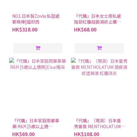
NO1.日本製Zovla 私密處
『代購』日本女士用私處
緊緻棒|搵好西
陰部紅腫殺菌濕疹止癢抗
炎軟膏/凝膠/噴霧 |三款可
HK$318.00
HK$68.00
選|小林製藥
『代購』日本家庭用暈車
『代購』（現貨）日本曼
藥 R6片|5歲以上適
秀雷敦 MENTHOLATUM
用|Eisai衛采
頭皮濕疹塗抹液 紅腫消炎
HK$69.00
HK$108.00