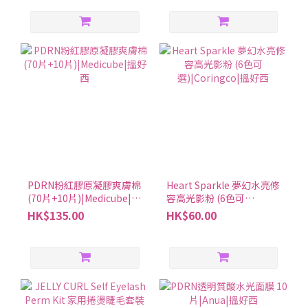
都可以吃合利他命。記得按照說明上的使用方法和劑量，還有注意
事項來使用喔。2. 合利他命是否有成分依賴性或耐受性？合利他命
的成分不會讓人上癮，也不會讓效果變差，所以長期吃也不會有問
題。3. 合利他命的適用年齡及功效是什麼？合利他命A適合7歲以上
的人用，其他錠劑要15歲以上才可以吃。合利他命可以幫你緩解身
體疲勞、眼睛疲勞、肩膀痛、腰痛和肌肉痛。4. 懷孕期間可以服用
合利他命嗎？如果懷孕期間想用合利他命，請告知主治醫師。5. 服
用合利他命有哪種可能的副作用？有些人可能會有副作用，不同產
品可能有不同的狀況,建議確認合利他命說明書上寫的可能症狀。以
合利他命EX Plus為例： 在服用前要注意。如果你正在接受醫生治療
或對藥物有過敏反應，建議先問問醫生或藥劑師。服用後若出現皮
PDRN粉紅膠原凝膠爽膚棉
Heart Sparkle 夢幻水亮修
膚發疹、紅腫、瘙癢，或消化系統不適如噁心、嘔吐、口腔炎、胃
(70片+10片)|Medicube|搵
容高光影粉 (6色可
好西
選)|Coringco|搵好西
HK$135.00
HK$60.00
部不適等症狀，要馬上停藥並看醫生。另外，服藥後可能會便秘、
腹瀉或軟便，一旦症狀持續或加重，也建議停藥。如果用了一個月
還沒改善，或者月經提前、經血量變多，要去看醫生。隨時留意身
體變化，必要時攜帶說明書去諮詢專業人士。6. 服用合利他命時，
需要注意與其他藥物的相互作用嗎？有些處方藥可能需要注意，最
好問問藥劑師會比較安全。7. 合利他命的建議服用時間及方式是什