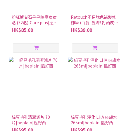
粉紅爐甘石星星暗瘡痘痘
Retouch不易脫色補髮修
貼 (72貼)|Care plus|搵好
飾筆 (白髮, 髮際線, 頭皮適
西
用) (2色可選)|Rire|搵好西
HK$85.00
HK$39.00
綠豆毛孔清潔濾片 70
綠豆毛孔淨化 LHA 爽膚水
片|beplain|搵好西
265ml|beplain|搵好西
HK$95.00
HK$95.00