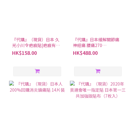
『代購』（現貨）日本 久
『代購』日本緩解關節痛
光小川令疤痕貼|疤痕有救
神經痛 腰痛270
啦
錠|ZeriaZS硫酸軟骨素鯊
HK$158.00
HK$488.00
魚軟骨精華