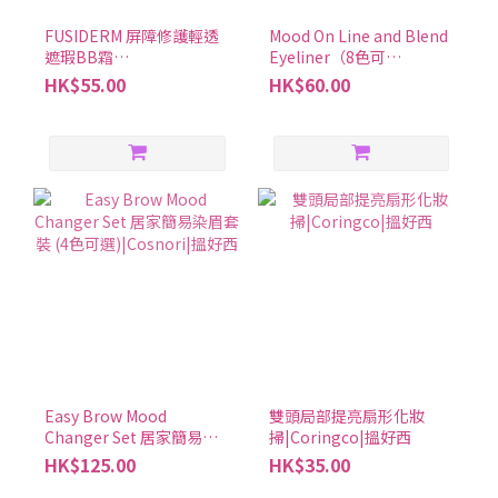
能。如果你也飽受排便不順之苦，不妨試試看「合利他命
FUSIDERM 屏障修護輕透
Mood On Line and Blend
A」！ ③「合利他命A」其實是一家大小的保健好幫手 想為全家大小
遮瑕BB霜
Eyeliner（8色可
選擇一款通用的保健藥品嗎？推薦選擇「合利他命A」，這也是合力
40ml|Dongwha東亞製藥|
選）|Banila Co|搵好西
HK$55.00
HK$60.00
他命錠劑系列中唯一適合7歲以上孩童服用的產品。其他產品則是15
搵好西
歲起可服用。「合利他命A」7歲以上即可服用，可作為全家大小的
保健好幫手 ④「MEDICAL GOLD」其實對手腳麻痺有幫助 當感受到
強烈的眼睛、肩膀、腰部與脖子等痠痛疲勞症狀產生，這時合利他
命「MEDICAL GOLD」將能發揮作用！「MEDICAL GOLD」當中因
含有「甲鈷胺（Mecobalamin）」成分，即維他命B12 的一種，此
成分與修復末梢神經息息相關，與「葉酸」加乘後可緩和眼睛、肩
頸僵硬與腰痠背痛等症狀，並有助於改善手腳麻痺的問題！ 「合利
他命」該買哪一款？實用比較表格統整！ 這次介紹了許多關於「合
利他命」系列產品的基礎、進階知識，最後再幫大家統整成表格，
能一次比較各產品特色、成分、適合症狀與服用時機，相信能更加
一目了然！ 「合利他命」系列產品每款特色都不相同，日常輕微疲
Easy Brow Mood
雙頭局部提亮扇形化妝
勞、較嚴重的肩頸痠痛等，都能針對症狀挑選最適合的「合利他
Changer Set 居家簡易染
掃|Coringco|搵好西
命」，陪伴一家人保健身體！ 合利他命常見問題1. 合利他命的服用
眉套裝 (4色可
HK$125.00
HK$35.00
選)|Cosnori|搵好西
方法及注意事項是什麼？如果是想改善症狀或補充維生素，那每天