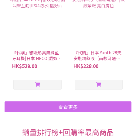
『代購』貓咪形真無線藍
『代購』日本 Yunth 28天
牙耳機|日本 NECO|貓奴必
安瓶精華液（兩款可選）|
收|貓叫聲互動|IPX4防水|
淡紋緊緻 亮白膚色
HK$529.00
HK$228.00
搵好西
查看更多
銷量排行榜+回購率最高商品