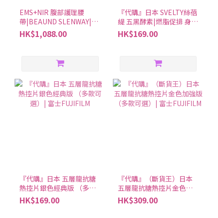
EMS+NIR 腹部護理腰
『代購』日本 SVELTY絲蓓
帶|BEAUND SLENWAY|搵
緹 五黑酵素|燃脂促排 身體
好西
溫暖| 150粒（約30日分）
HK$1,088.00
HK$169.00
『代購』日本 五層龍抗糖
『代購』（斷貨王）日本
熱控片銀色經典版 （多款
五層龍抗糖熱控片金色加
可選）| 富士FUJIFILM
強版 （多款可選）| 富士
HK$169.00
HK$309.00
FUJIFILM