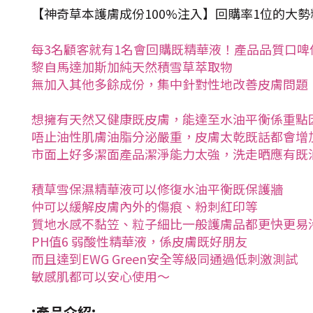
【神奇草本護膚成份100%注入】回購率1位的大勢
每3名顧客就有1名會回購既精華液！產品品質口啤
黎自馬達加斯加純天然積雪草萃取物
無加入其他多餘成份，集中針對性地改善皮膚問題
想擁有天然又健康既皮膚，能達至水油平衡係重點
唔止油性肌膚油脂分泌嚴重，皮膚太乾既話都會增
市面上好多潔面產品潔淨能力太強，洗走晒應有既
積草雪保濕精華液可以修復水油平衡既保護牆
仲可以緩解皮膚內外的傷痕、粉刺紅印等
質地水感不黏笠、粒子細比一般護膚品都更快更易
PH值6 弱酸性精華液，係皮膚既好朋友
而且達到EWG Green安全等級同通過低刺激測試
敏感肌都可以安心使用～
:產品介紹: