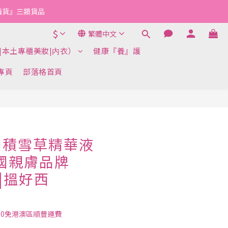
『清貨』三類貨品
$
繁體中文
|本土專櫃美妝|内衣）
健康『養』護
k專頁
部落格首頁
加積雪草精華液
韓國親膚品牌
4|搵好西
00免港澳區順豐運費