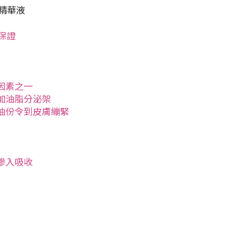
精華液
保證
因素之一
加油脂分泌架
油份令到皮膚繃緊
滲入吸收