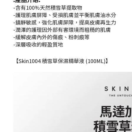
-含有100%天然積雪草提取物
-護理肌膚屏障、受損肌膚並平衡肌膚油水分
-鎮靜敏感，強化肌膚屏障，提高皮膚再生力
-潤澤的護理因外部有害環境而粗糙的肌膚
-緩解皮膚內外的傷痕、粉刺痕等
-深層吸收的輕盈質地
【Skin1004 積雪草保濕精華液 (100ML)】