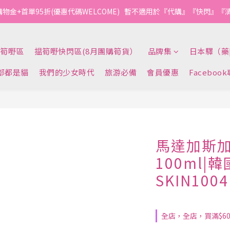
購物金+首單95折(優惠代碼WELCOME)   暫不適用於『代購』『快閃』
筍嘢區
揾筍嘢快閃區(8月團購筍貨）
品牌集
日本驛（藥
部都是貓
我們的少女時代
旅游必備
會員優惠
Faceboo
馬達加斯
100ml|
SKIN100
全店，全店，買滿$6