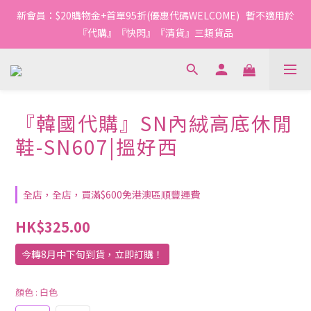
1
1
3
1
2
8
4
2
4
4
6
4
5
7
5
4
0
0
0
:
2
0
:
1
7
:
3
新會員：$20購物金+首單95折(優惠代碼WELCOME)   暫不適用於
1
3
3
5
3
4
6
4
今轉截單
日
時
分
秒
3
1
0
6
2
0
2
2
4
2
3
9
5
『代購』『快閃』『清貨』三類貨品
3
2
0
5
1
1
1
3
1
2
8
4
2
1
4
0
0
0
:
2
0
:
1
7
:
3
1
今轉截單
0
3
日
時
分
秒
1
0
6
2
0
2
0
5
1
1
4
0
『韓國代購』SN內絨高底休閒
0
3
2
鞋-SN607|搵好西
1
0
全店，全店，買滿$600免港澳區順豐運費
HK$325.00
今轉8月中下旬到貨，立即訂購！
顏色
: 白色