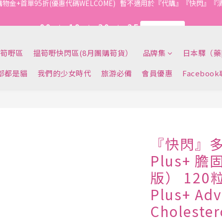
1
1
1
1
2
2
4
4
1
1
3
3
9
4
4
5
5
6
8
5
7
0
0
0
0
:
:
1
1
9
9
:
:
3
3
0
0
:
:
2
2
8
今轉截單
今轉截單
3
3
4
4
5
7
4
6
日
日
時
時
分
分
秒
秒
0
0
8
8
2
2
1
1
7
2
2
3
3
4
6
3
5
7
7
1
1
0
0
6
1
1
購物金+首單95折(優惠代碼WELCOME)   暫不適用於『代購』『快閃』
2
2
3
5
2
4
6
6
0
0
5
0
0
1
1
2
4
1
3
筍嘢區
揾筍嘢快閃區(8月團購筍貨）
品牌集
日本驛（藥
5
5
4
0
0
:
1
9
:
3
0
:
2
4
4
今轉截單
3
日
時
分
秒
0
8
2
1
部都是貓
我們的少女時代
旅游必備
會員優惠
Faceboo
3
3
2
7
1
0
2
2
1
6
0
1
1
0
5
0
0
4
3
2
『快閃』
1
Plus+
0
版） 120粒
Plus+ Ad
Choleste