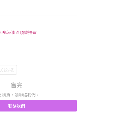
00免港澳區順豐運費
0蚊/瓶
售完
想購買，請聯絡我們。
聯絡我們