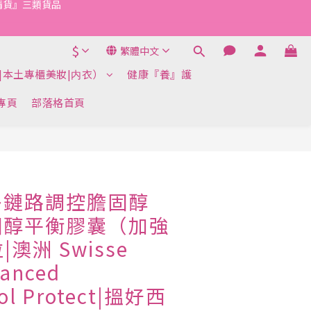
$
繁體中文
『清貨』三類貨品
|本土專櫃美妝|内衣）
健康『養』護
k專頁
部落格首頁
多鏈路調控膽固醇
 膽固醇平衡膠囊（加強
|澳洲 Swisse
vanced
rol Protect|搵好西