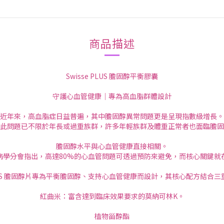
商品描述
Swisse PLUS 膽固醇平衡膠囊
守護心血管健康｜專為高血脂群體設計
近年來，高血脂症日益普遍，其中膽固醇異常問題更是呈現指數級增長。
此問題已不限於年長或過重族群，許多年輕族群及體重正常者也面臨膽固
膽固醇水平與心血管健康直接相關。
病學分會指出，高達80%的心血管問題可透過預防來避免，而核心關鍵就
 PLUS 膽固醇片專為平衡膽固醇、支持心血管健康而設計，其核心配方結合
紅曲米：富含達到臨床效果要求的莫納可林K。
植物甾醇酯