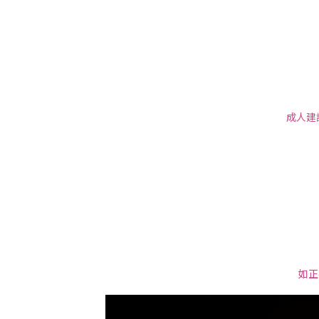
成人建
如正