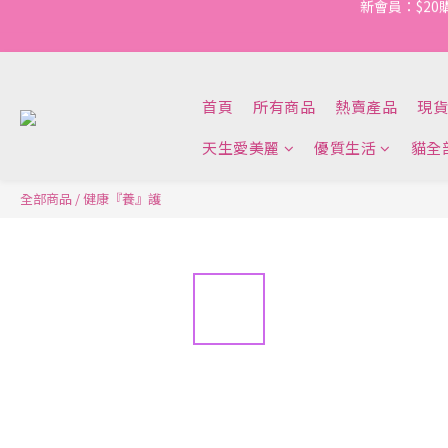
新會員：$20
首頁
所有商品
熱賣產品
現貨
天生愛美麗
優質生活
貓全
全部商品
/
健康『養』護