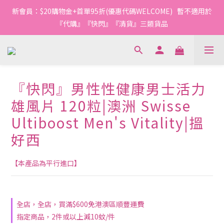
1
1
1
3
5
6
4
4
4
4
6
8
9
7
6
1
2
0
0
0
:
0
9
:
2
4
:
5
3
新會員：$20購物金+首單95折(優惠代碼WELCOME)   暫不適用於
3
3
3
5
7
8
6
今轉截單
日
時
分
秒
5
0
1
8
1
3
4
2
2
2
2
4
6
7
5
『代購』『快閃』『清貨』三類貨品
4
0
7
0
2
3
1
1
1
1
3
5
6
4
3
6
1
2
0
0
0
:
0
9
:
2
4
:
5
3
今轉截單
2
5
0
1
日
時
分
秒
8
1
3
4
2
1
4
0
7
0
2
3
1
0
3
6
1
2
0
『快閃』男性性健康男士活力
2
5
0
1
1
4
0
雄風片 120粒|澳洲 Swisse
0
3
Ultiboost Men's Vitality|搵
2
1
好西
0
【本產品為平行進口】
全店，全店，買滿$600免港澳區順豐運費
指定商品，2件或以上減10蚊/件