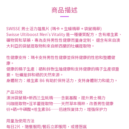
商品描述
SWISSE 男士活力雄風片 (瑪卡 + 生蠔精華 + 袋鼠精華)
Swisse Ultiboost Men's Vitality 是一種優質配方，含有維生素、
礦物質和草藥，專為支持男性性健康而量身定制。 還含有來自澳
大利亞的袋鼠提取物和來自新西蘭的牡蠣提取物。
性健康支持：瑪卡支持男性性健康並保持健康的性慾和整體健
康。
健康的精子生產：硒和鋅對生殖健康和支持健康的精子生產很重
要。 牡蠣是鋅和硒的天然來源。
身體耐力：維生素 B6 有助於保持活力，支持身體耐力和能力。
产品功效
澳洲袋鼠精+新西兰生蚝精——含氨基酸，提升男士精力
玛咖提取物+淫羊藿提取物——天然草本精粹，改善男性健康
锌+硒+牛磺酸+维生素B6——迅速恢复体力，增强保护力
用量及使用方法
每日2片，随餐服用/餐后立即服用，或遵医嘱