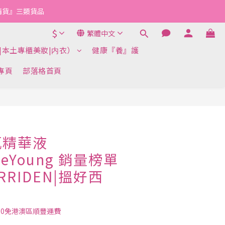
『清貨』三類貨品
$
繁體中文
|本土專櫃美妝|内衣）
健康『養』護
k專頁
部落格首頁
瓶精華液
iveYoung 銷量榜單
RRIDEN|搵好西
00免港澳區順豐運費