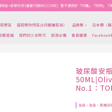
購物金+首單95折(優惠代碼WELCOME)   暫不適用於『代購』『快閃』
筍嘢區
揾筍嘢快閃區(8月團購筍貨）
品牌集
日本驛（藥
部都是貓
我們的少女時代
旅游必備
會員優惠
Faceboo
玻尿酸安
50ML|Ol
No.1：TO
全店，全店，買滿$6