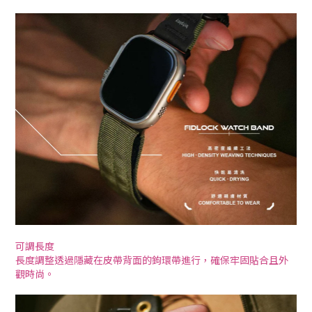
可調長度
長度調整透過隱藏在皮帶背面的鉤環帶進行，確保牢固貼合且外
觀時尚。