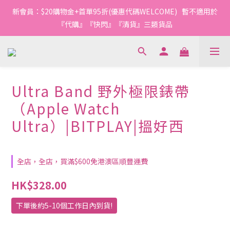
1
1
3
3
2
2
6
2
4
4
6
6
5
5
9
5
2
0
0
:
2
2
:
1
1
:
5
1
新會員：$20購物金+首單95折(優惠代碼WELCOME)   暫不適用於
3
3
5
5
4
4
8
4
今轉截單
日
時
分
秒
1
1
1
0
0
4
0
2
2
4
4
3
3
7
3
『代購』『快閃』『清貨』三類貨品
0
0
0
3
1
1
3
3
2
2
6
2
2
0
0
:
2
2
:
1
1
:
5
1
今轉截單
1
日
時
分
秒
1
1
0
0
4
0
0
0
0
3
2
Ultra Band 野外極限錶帶
1
0
（Apple Watch
Ultra）|BITPLAY|搵好西
全店，全店，買滿$600免港澳區順豐運費
HK$328.00
下單後約5-10個工作日內到貨!