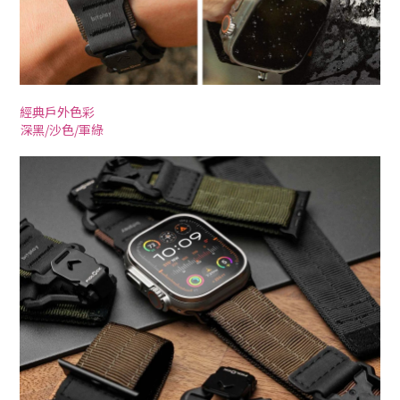
經典戶外色彩
深黑/沙色/軍綠