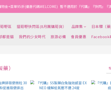
1
1
3
1
4
7
2
6
3
3
5
3
6
9
4
8
0
1
4
0
0
:
2
0
:
3
6
:
1
5
購物金+首單95折(優惠代碼WELCOME)   暫不適用於『代購』『快閃』
今轉截單
2
2
4
2
5
8
3
7
0
3
日
時
分
秒
9
1
2
5
0
4
1
1
3
1
4
7
2
6
2
8
0
1
4
3
0
0
:
2
0
:
3
6
:
1
5
1
今轉截單
7
0
3
2
日
時
分
秒
1
2
5
0
4
0
6
筍嘢區
揾筍嘢快閃區(8月團購筍貨）
品牌集
日本驛（藥
2
1
0
1
4
3
5
1
0
0
3
2
部都是貓
我們的少女時代
旅游必備
會員優惠
Faceboo
4
0
2
1
3
1
0
2
0
1
0
S製藥）
11 件商品