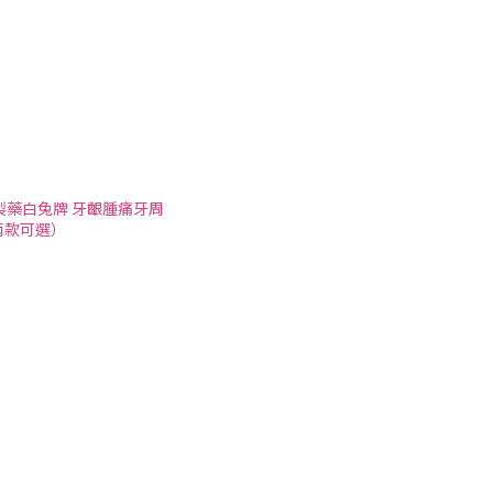
製藥白兔牌 牙齦腫痛牙周
兩款可選）