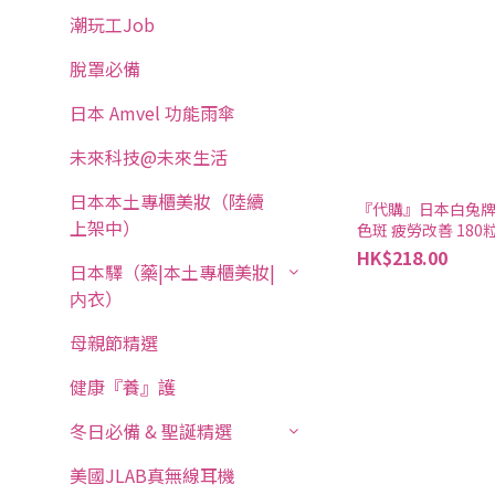
潮玩工Job
脫罩必備
日本 Amvel 功能雨傘
未來科技@未來生活
日本本土專櫃美妝（陸續
『代購』日本白兔
上架中）
色斑 疲勞改善 180
HK$218.00
日本驛（藥|本土專櫃美妝|
内衣）
母親節精選
健康『養』護
冬日必備 & 聖誕精選
美國JLAB真無線耳機