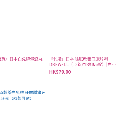
現貨）日本白兔牌暈浪丸
『代購』日本 睡眠改善口服片劑
DREWELL（12錠/加強版6錠）|白兔
牌 SS製藥
HK$79.00