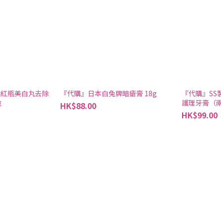
牌紅瓶美白丸去除
『代購』日本白兔牌暗瘡膏 18g
『代購』SS
粒
護理牙膏（
HK$88.00
HK$99.00