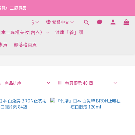
『清貨』三類貨品
$
繁體中文
|本土專櫃美妝|内衣）
健康『養』護
k專頁
部落格首頁
商品排序
每頁顯示 48 個