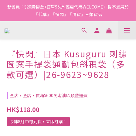
新會員：$20購物金+首單95折(優惠代碼WELCOME)   暫不適用於
『代購』『快閃』『清貨』三類貨品
『快閃』日本 Kusuguru 刺繡
圖案手提袋通勤包斜孭袋（多
款可選）|26-9623~9628
全店，全店，買滿$600免港澳區順豐運費
HK$118.00
今轉8月中旬到貨，立即訂購！