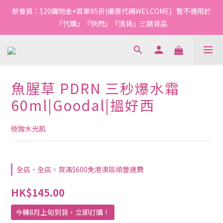
1
1
2
2
4
8
6
3
4
4
5
5
7
9
6
0
4
2
0
0
:
1
1
:
3
7
:
5
2
新會員：$20購物金+首單95折(優惠代碼WELCOME)   暫不適用於
3
3
4
4
6
8
5
今轉截單
日
時
分
秒
3
1
0
0
2
6
4
1
2
2
3
3
5
9
7
4
『代購』『快閃』『清貨』三類貨品
2
0
1
5
3
0
1
1
2
2
4
8
6
3
1
0
4
2
0
0
:
1
1
:
3
7
:
5
2
今轉截單
0
3
1
日
時
分
秒
0
0
2
6
4
1
2
0
1
5
3
0
1
0
4
2
魚腥草 PDRN 三秒爆水霜
0
3
1
2
0
60ml|Goodal|搵好西
1
0
極致水光肌
全店，全店，買滿$600免港澳區順豐運費
HK$145.00
今轉8月上旬到貨，立即訂購！