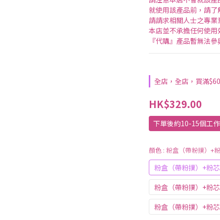
就使用該產品前，請了
請請求相關人士之專業
本店並不承擔任何使用
『代購』產品暫無法參
全店，全店，買滿$6
HK$329.00
下單後約10-15個工
顏色
: 粉盒（帶粉撲）+粉
粉盒（帶粉撲）+粉芯L
粉盒（帶粉撲）+粉芯
粉盒（帶粉撲）+粉芯B