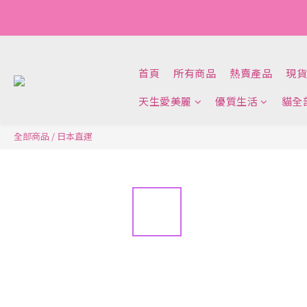
新會員：$20
首頁
所有商品
熱賣產品
現貨
天生愛美麗
優質生活
貓全
全部商品
/
日本直運