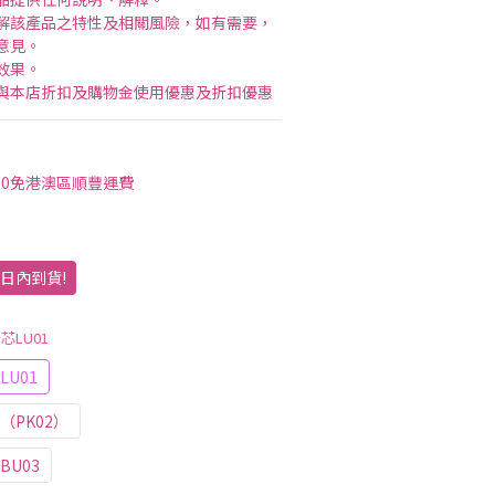
解該產品之特性及相關風險，如有需要，
意見。
效果。
與本店折扣及購物金使用優惠及折扣優惠
00免港澳區順豐運費
作日內到貨!
芯LU01
U01
（PK02）
U03