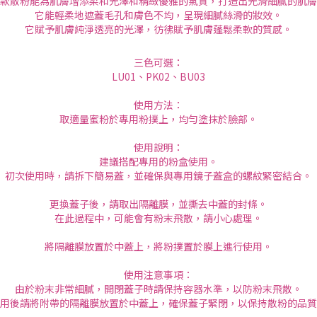
款散粉能為肌膚增添柔和光澤和精緻優雅的氣質，打造出光滑細膩的肌膚
它能輕柔地遮蓋毛孔和膚色不均，呈現細膩絲滑的妝效。
它賦予肌膚純淨透亮的光澤，彷彿賦予肌膚蓬鬆柔軟的質感。
三色可選：
LU01、PK02、BU03
使用方法：
取適量蜜粉於專用粉撲上，均勻塗抹於臉部。
使用說明：
建議搭配專用的粉盒使用。
初次使用時，請拆下簡易蓋，並確保與專用鏡子蓋盒的螺紋緊密結合。
更換蓋子後，請取出隔離膜，並撕去中蓋的封條。
在此過程中，可能會有粉末飛散，請小心處理。
將隔離膜放置於中蓋上，將粉撲置於膜上進行使用。
使用注意事項：
由於粉末非常細膩，開閉蓋子時請保持容器水準，以防粉末飛散。
用後請將附帶的隔離膜放置於中蓋上，確保蓋子緊閉，以保持散粉的品質