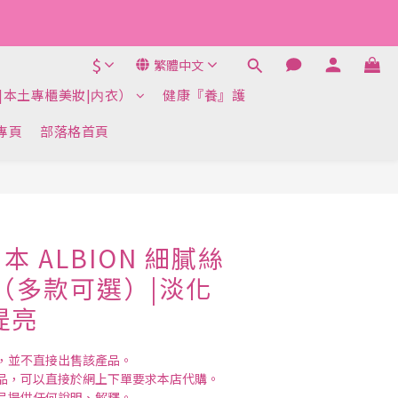
$
繁體中文
『清貨』三類貨品
|本土專櫃美妝|内衣）
健康『養』護
k專頁
部落格首頁
立即購買
 ALBION 細膩絲
g（多款可選）|淡化
提亮
，並不直接出售該產品。
品，可以直接於網上下單要求本店代購。
品提供任何說明、解釋。