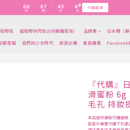
1
1
1
1
1
1
8
8
5
5
6
6
5
5
8
8
5
5
5
9
9
0
0
0
0
:
:
0
0
7
7
:
:
4
4
5
5
:
:
4
4
7
7
今轉截單
今轉截單
4
4
4
8
9
8
日
日
時
時
分
分
秒
秒
6
6
3
3
4
4
3
3
6
6
3
3
3
7
8
7
5
5
2
2
3
3
2
2
5
5
購物金+首單95折(優惠代碼WELCOME)   暫不適用於『代購』『快閃』
2
2
2
9
6
7
6
9
4
4
1
1
2
2
1
1
4
4
1
1
1
8
5
6
5
8
筍嘢區
揾筍嘢快閃區(8月團購筍貨）
品牌集
日本驛（藥
3
3
0
0
1
1
0
0
3
3
0
0
:
0
7
:
4
5
:
4
7
2
2
0
0
2
2
今轉截單
日
時
分
秒
6
3
4
3
6
部都是貓
我們的少女時代
旅游必備
會員優惠
Faceboo
1
1
1
1
5
2
3
2
5
0
0
0
0
4
1
2
1
4
3
0
1
0
3
2
0
2
1
1
0
0
『代購』日本
滑蜜粉 6
毛孔 持妝
本店提供藥妝代購服務
如客戶需要代購下列產
請注意本店不會就該產