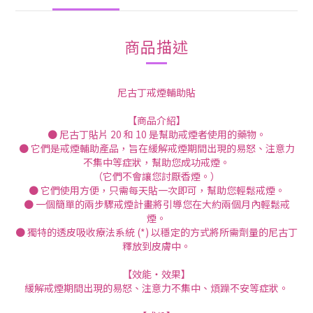
商品描述
尼古丁戒煙輔助貼
【商品介紹】
● 尼古丁貼片 20 和 10 是幫助戒煙者使用的藥物。
● 它們是戒煙輔助產品，旨在緩解戒煙期間出現的易怒、注意力
不集中等症狀，幫助您成功戒煙。
（它們不會讓您討厭香煙。）
● 它們使用方便，只需每天貼一次即可，幫助您輕鬆戒煙。
● 一個簡單的兩步驟戒煙計畫將引導您在大約兩個月內輕鬆戒
煙。
● 獨特的透皮吸收療法系統 (*) 以穩定的方式將所需劑量的尼古丁
釋放到皮膚中。
【效能・效果】
緩解戒煙期間出現的易怒、注意力不集中、煩躁不安等症狀。