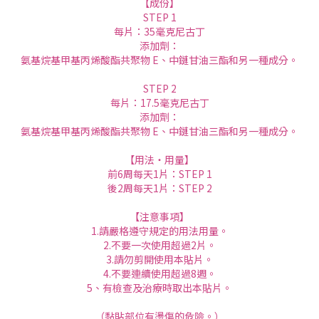
【成份】
STEP 1
每片：35毫克尼古丁
添加劑：
氨基烷基甲基丙烯酸酯共聚物 E、中鏈甘油三酯和另一種成分。
STEP 2
每片：17.5毫克尼古丁
添加劑：
氨基烷基甲基丙烯酸酯共聚物 E、中鏈甘油三酯和另一種成分。
【用法・用量】
前6周每天1片：STEP 1
後2周每天1片：STEP 2
【注意事項】
1.請嚴格遵守規定的用法用量。
2.不要一次使用超過2片。
3.請勿剪開使用本貼片。
4.不要連續使用超過8週。
5、有檢查及治療時取出本貼片。
（黏貼部位有燙傷的危險。）