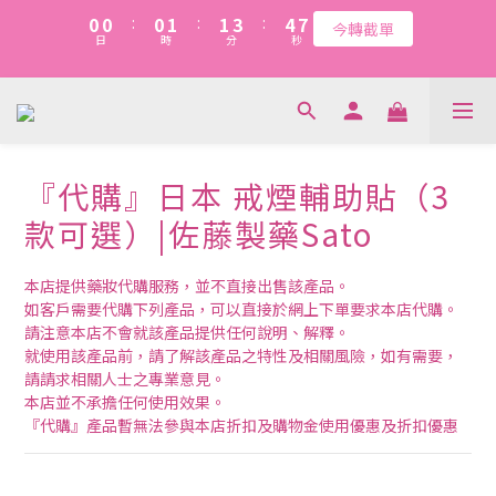
1
1
1
1
1
1
2
2
2
2
4
4
5
5
8
8
7
7
7
8
8
0
0
0
0
:
:
0
0
1
1
:
:
1
1
3
3
:
:
4
4
7
7
今轉截單
今轉截單
6
6
6
7
7
9
日
日
時
時
分
分
秒
秒
0
0
0
0
2
2
3
3
6
6
5
5
5
6
6
8
9
1
1
2
2
5
5
4
4
4
5
5
7
8
0
0
1
1
4
4
新會員：$20購物金+首單95折(優惠代碼WELCOME)   暫不適用於
3
3
3
4
4
6
7
0
0
3
3
2
2
2
3
3
5
6
9
『代購』『快閃』『清貨』三類貨品
2
2
1
1
1
2
2
4
5
8
1
1
0
0
:
0
1
:
1
3
:
4
7
今轉截單
『代購』日本 戒煙輔助貼（3
0
0
日
時
分
秒
0
0
2
3
6
款可選）|佐藤製藥Sato
1
2
5
0
1
4
0
3
本店提供藥妝代購服務，並不直接出售該產品。
2
如客戶需要代購下列產品，可以直接於網上下單要求本店代購。
1
請注意本店不會就該產品提供任何說明、解釋。
0
就使用該產品前，請了解該產品之特性及相關風險，如有需要，
請請求相關人士之專業意見。
本店並不承擔任何使用效果。
『代購』產品暫無法參與本店折扣及購物金使用優惠及折扣優惠