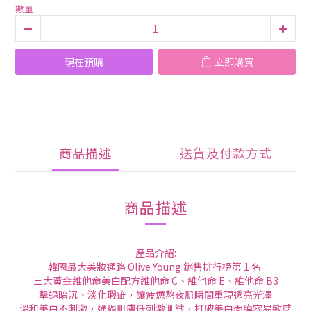
數量
現在預購
立即購買
商品描述
送貨及付款方式
商品描述
產品介紹:
韓國最大美妝通路 Olive Young 銷售排行榜第 1 名
三大黃金維他命美白配方維他命 C、維他命 E、維他命 B3
擊退暗沉、淡化瑕疵，讓疲憊熬夜肌瞬間重現透亮光澤
溫和美白不刺激，通過肌膚低刺激測試，打破美白面膜容易敏感