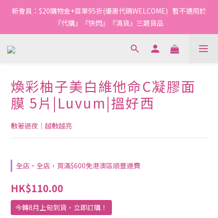
1
1
1
7
6
2
1
9
4
4
4
9
5
4
3
2
5
0
0
:
0
6
:
5
1
:
0
8
新會員：$20購物金+首單95折(優惠代碼WELCOME)   暫不適用於
3
3
3
9
8
4
3
今轉截單
日
時
分
秒
2
1
4
5
4
0
7
2
2
2
8
7
3
2
『代購』『快閃』『清貨』三類貨品
1
0
3
4
3
6
1
1
1
7
6
2
1
9
0
2
3
2
5
0
0
:
0
6
:
5
1
:
0
8
今轉截單
1
2
1
4
日
時
分
秒
5
4
0
7
0
1
0
3
4
3
6
0
2
3
2
5
煥彩柚子美白維他命C凝膠面
1
2
1
4
0
1
0
3
膜 5片|Luvum|搵好西
0
2
1
敷著過夜｜越敷越亮
0
全店，全店，買滿$600免港澳區順豐運費
HK$110.00
今轉8月上旬到貨，立即訂購！