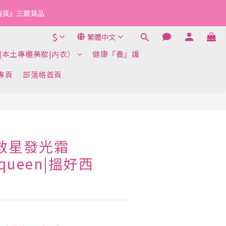
『清貨』三類貨品
$
繁體中文
|本土專櫃美妝|内衣）
健康『養』護
k專頁
部落格首頁
立即購買
皮救星發光霜
cqueen|搵好西