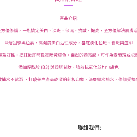
產品介紹:
 全方位修護，一瓶搞定美白、淡斑、保濕、抗皺、提亮，全方位解決肌膚
深層狙擊黑色素，高濃度美白活性成分，基底淡化色斑、雀斑與痘印
輕盈好推，塗抹後即時提亮暗黃膚色，自然的透亮感，可作為素顏霜或妝
添加煙酰胺 (B3) 與穀胱甘肽，強效抗氧化並均勻膚色
效補水不乾澀 ，打破美白產品乾澀的刻板印象，深層鎖水補水，修護受損
聯絡我們: