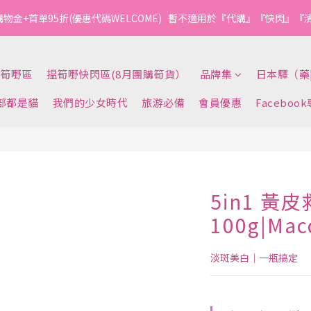
1
1
2
1
3
2
5
7
3
3
4
3
5
4
7
9
0
2
4
0
0
:
1
0
:
2
1
:
4
6
購物金+首單95折(優惠代碼WELCOME)   暫不適用於『代購』『快閃』
今轉截單
2
2
3
2
4
3
6
8
1
3
日
時
分
秒
0
1
0
3
5
1
1
2
1
3
2
5
7
0
2
0
2
4
0
0
:
1
0
:
2
1
:
4
6
1
今轉截單
1
3
日
時
分
秒
0
1
0
3
5
0
筍嘢區
揾筍嘢快閃區(8月團購筍貨）
品牌集
日本驛（藥
0
2
0
2
4
1
1
3
部都是貓
我們的少女時代
旅游必備
會員優惠
Faceboo
0
0
2
1
0
5in1 黃
100g|Ma
淡斑美白｜一瓶搞定