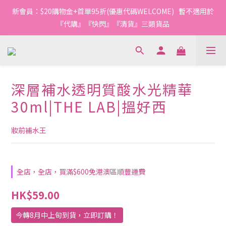
新會員：$20購物金+首單95折(優惠代碼WELCOME)   暫不適用於
『代購』『快閃』『清貨』三類貨品
深層補水透明質酸水光精華
30ml|THE LAB|搵好西
妝前補水王
全店，全店，買滿$600免港澳區順豐運費
HK$59.00
今轉8月中上旬到貨，立即訂購！