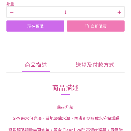
數量
現在預購
立即購買
商品描述
送貨及付款方式
商品描述
產品介紹:
SPA 級水份光澤，質地輕薄水潤，觸膚即刻形成水分保護膜
緊致服貼讓妝容更完美，蘊含 Clear Hyal™ 高濃縮精華，深層滲